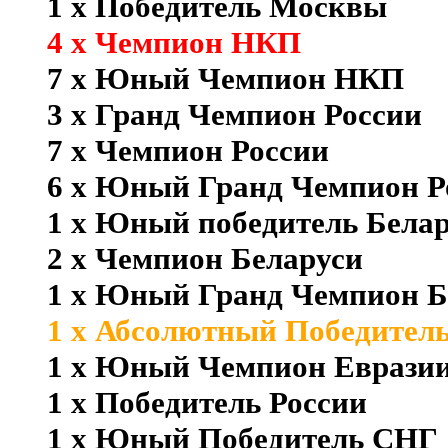
1 x Победитель Москвы
4 x Чемпион НКП
7 x Юный Чемпион НКП
3 x Гранд Чемпион России
7 x Чемпион России
6 x Юный Гранд Чемпион Р
1 x Юный победитель Бела
2 x Чемпион Беларуси
1 x Юный Гранд Чемпион Б
1 x Абсолютный Победитель
1 x Юный Чемпион Еврази
1 x Победитель России
1 x Юный Победитель СНГ