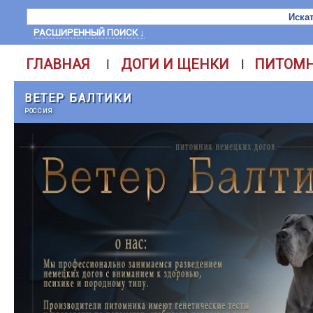
РАСШИРЕННЫЙ ПОИСК ↓
ГЛАВНАЯ
ДОГИ И ЩЕНКИ
ПИТОМ
|
|
ВЕТЕР БАЛТИКИ
РОССИЯ