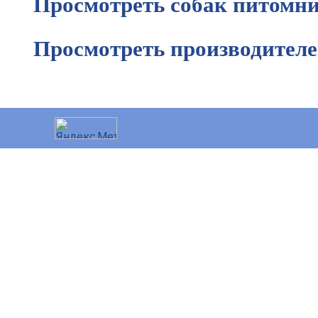
Просмотреть собак питомни
Просмотреть производител