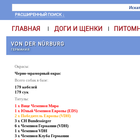
РАСШИРЕННЫЙ ПОИСК ↓
ГЛАВНАЯ
ДОГИ И ЩЕНКИ
ПИТОМ
|
|
VON DER NÜRBURG
ГЕРМАНИЯ
Окрасы:
Черно-мраморный окрас
Всего собак в базе:
179 кобелей
179 сук
Титулы:
1 x Вице Чемпион Мира
1 x Юный Чемпион Европы (EDS)
2 x Победитель Европы (VDH)
3 x CH Bundessieger
6 x Чемпион Германии (VDH)
1 x Чемпион VDH
3 x Чемпион Клуба Германии