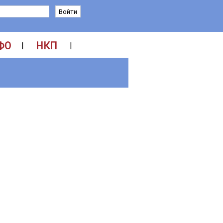
ФО
НКП
|
|