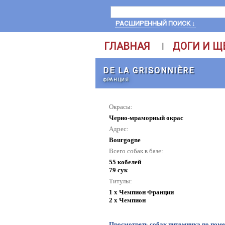
РАСШИРЕННЫЙ ПОИСК ↓
ГЛАВНАЯ
ДОГИ И Щ
|
DE LA GRISONNIÈRE
ФРАНЦИЯ
Окрасы:
Черно-мраморный окрас
Адрес:
Bourgogne
Всего собак в базе:
55 кобелей
79 сук
Титулы:
1 x Чемпион Франции
2 x Чемпион
Просмотреть собак питомника по пом