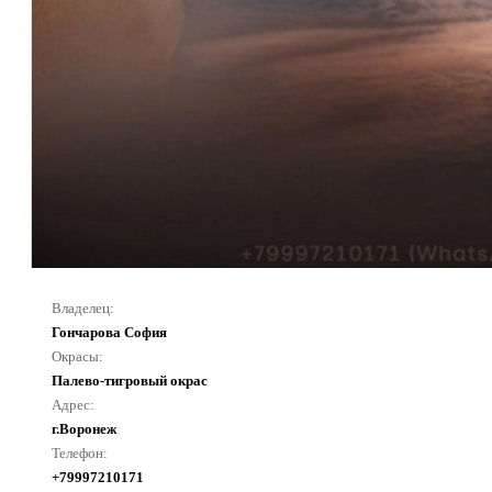
Владелец:
Гончарова София
Окрасы:
Палево-тигровый окрас
Адрес:
г.Воронеж
Телефон:
+79997210171