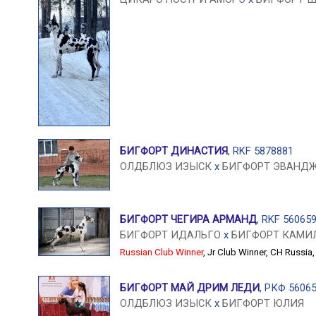
БИГФОРТ ДИНАСТИЯ
, RKF 5878881
ОЛДБЛЮЗ ИЗЫСК
x
БИГФОРТ ЭВАНД
БИГФОРТ ЧЕГИРА АРМАНД
, RKF 56065
БИГФОРТ ИДАЛЬГО
x
БИГФОРТ КАМИ
Russian Club Winner
,
Jr Club Winner
,
CH Russia
БИГФОРТ МАЙ ДРИМ ЛЕДИ
, РКФ 5606
ОЛДБЛЮЗ ИЗЫСК
x
БИГФОРТ ЮЛИЯ