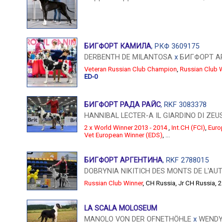
БИГФОРТ КАМИЛА
, РКФ 3609175
DERBENTH DE MILANTOSA
x
БИГФОРТ А
Veteran Russian Club Champion
,
Russian Club 
ED-0
БИГФОРТ РАДА РАЙС
, RKF 3083378
HANNIBAL LECTER-A IL GIARDINO DI ZEU
2 x World Winner 2013 - 2014
,
Int.CH (FCI)
,
Euro
Vet European Winner (EDS)
, ...
БИГФОРТ АРГЕНТИНА
, RKF 2788015
DOBRYNIA NIKITICH DES MONTS DE L'AU
Russian Club Winner
,
CH Russia
,
Jr CH Russia
,
2
LA SCALA MOLOSEUM
MANOLO VON DER OFNETHÖHLE
x
WENDY