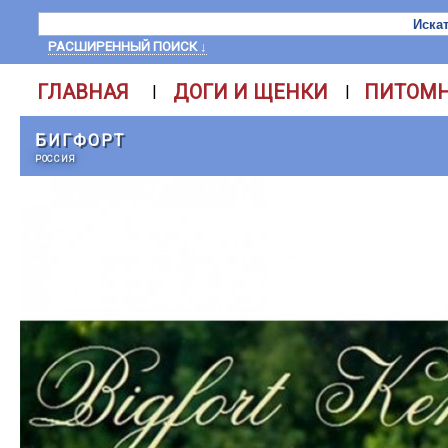
РАСШИРЕННЫЙ ПОИСК ↓
ГЛАВНАЯ
ДОГИ И ЩЕНКИ
ПИТОМ
|
|
БИГФОРТ
РОССИЯ