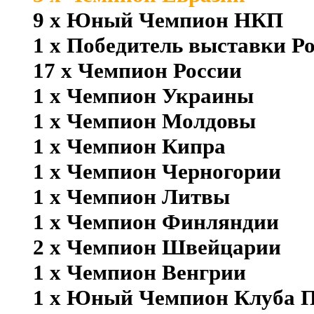
9 x Юный Чемпион НКП
1 x Победитель выставки Р
17 x Чемпион России
1 x Чемпион Украины
1 x Чемпион Молдовы
1 x Чемпион Кипра
1 x Чемпион Черногории
1 x Чемпион Литвы
1 x Чемпион Финляндии
2 x Чемпион Швейцарии
1 x Чемпион Венгрии
1 x Юный Чемпион Клуба 