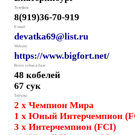
Телефон:
8(919)36-70-919
E-mail:
devatka69@list.ru
Website:
https://www.bigfort.net/
Всего собак в базе:
48 кобелей
67 сук
Титулы:
2 x Чемпион Мира
1 x Юный Интерчемпион (F
3 x Интерчемпион (FCI)