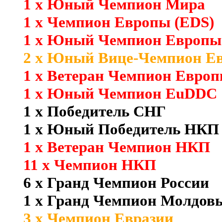
1 x Юный Чемпион Мира
1 x Чемпион Европы (EDS)
1 x Юный Чемпион Европы
2 x Юный Вице-Чемпион Е
1 x Ветеран Чемпион Европ
1 x Юный Чемпион EuDDC
1 x Победитель СНГ
1 x Юный Победитель НКП
1 x Ветеран Чемпион НКП
11 x Чемпион НКП
6 x Гранд Чемпион России
1 x Гранд Чемпион Молдов
3 x Чемпион Евразии