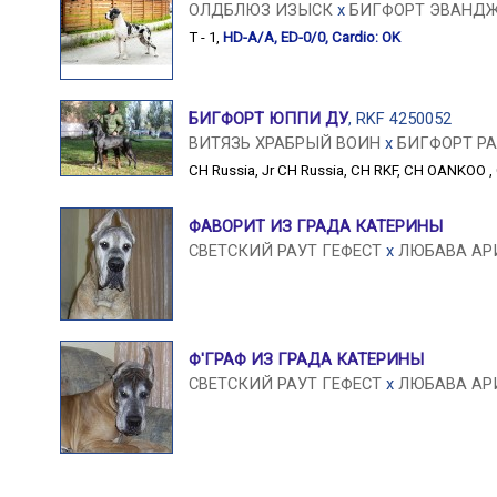
ОЛДБЛЮЗ ИЗЫСК
x
БИГФОРТ ЭВАНД
T - 1,
HD-A/A, ED-0/0, Cardio: OK
БИГФОРТ ЮППИ ДУ
, RKF 4250052
ВИТЯЗЬ ХРАБРЫЙ ВОИН
x
БИГФОРТ Р
CH Russia
,
Jr CH Russia
,
CH RKF
,
CH OANKOO
,
ФАВОРИТ ИЗ ГРАДА КАТЕРИНЫ
СВЕТСКИЙ РАУТ ГЕФЕСТ
x
ЛЮБАВА АР
Ф'ГРАФ ИЗ ГРАДА КАТЕРИНЫ
СВЕТСКИЙ РАУТ ГЕФЕСТ
x
ЛЮБАВА АР