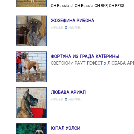
CH Russia
,
Jr CH Russia
,
CH RKF
,
CH RFSS
ЖОЗЕФИНА РИБОНА
неизв.
x
неизв.
ФОРТУНА ИЗ ГРАДА КАТЕРИНЫ
СВЕТСКИЙ РАУТ ГЕФЕСТ
x
ЛЮБАВА АР
ЛЮБАВА АРИАЛ
неизв.
x
неизв.
ЮПАЛ УЭЛСИ