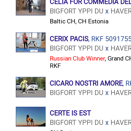
CELIA FOR COMMEDIA DEL
BIGFORT YPPI DU
x
HAVER
Baltic CH
,
CH Estonia
CERIX PACIS
, RKF 509175
BIGFORT YPPI DU
x
HAVER
Russian Club Winner
,
Grand C
RKF
CICARO NOSTRI AMORE
, 
BIGFORT YPPI DU
x
HAVER
CERTE IS EST
BIGFORT YPPI DU
x
HAVER