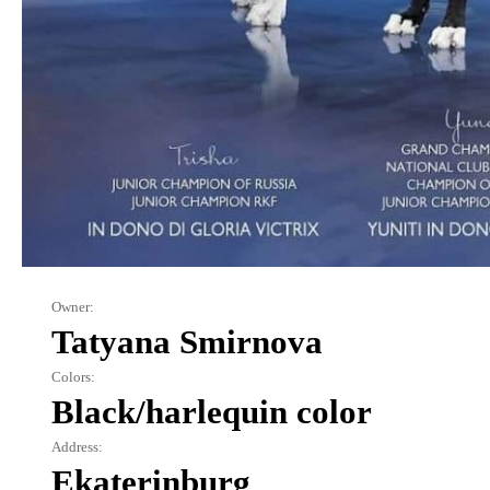
Owner:
Tatyana Smirnova
Colors:
Black/harlequin color
Address:
Ekaterinburg