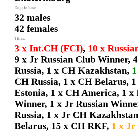
Dogs in base:
32 males
42 females
Titles:
3 x Int.CH (FCI)
,
10 x Russia
9 x Jr Russian Club Winner
,
4
Russia
,
1 x CH Kazakhstan
,
1
CH Russia
,
1 x CH Belarus
,
1
Estonia
,
1 x CH America
,
1 x
Winner
,
1 x Jr Russian Winne
Russia
,
1 x Jr CH Kazakhsta
Belarus
,
15 x CH RKF
,
1 x J