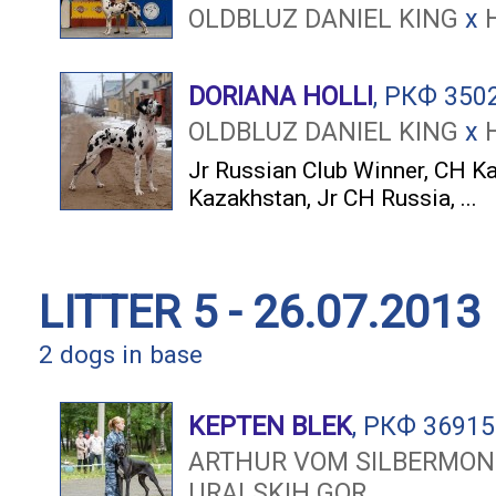
OLDBLUZ DANIEL KING
x
DORIANA HOLLI
, РКФ 350
OLDBLUZ DANIEL KING
x
Jr Russian Club Winner
,
CH Ka
Kazakhstan
,
Jr CH Russia
, ...
LITTER 5 - 26.07.2013
2 dogs in base
KEPTEN BLEK
, РКФ 3691
ARTHUR VOM SILBERMO
URALSKIH GOR