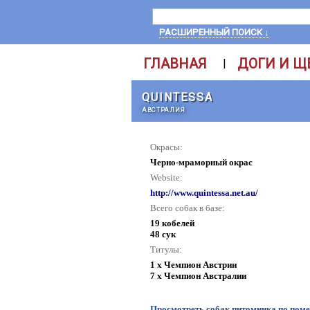
РАСШИРЕННЫЙ ПОИСК ↓
ГЛАВНАЯ
ДОГИ И Щ
|
QUINTESSA
АВСТРАЛИЯ
Окрасы:
Черно-мраморный окрас
Website:
http://www.quintessa.net.au/
Всего собак в базе:
19 кобелей
48 сук
Титулы:
1 x Чемпион Австрии
7 x Чемпион Австралии
Просмотреть собак питомника по пом