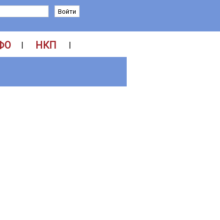
ФО
НКП
|
|