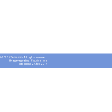
04-2026
Y.Semenov
- All rights reserved.
Владелец сайта:
Figurina Inna
Site opens 27, feb 2017