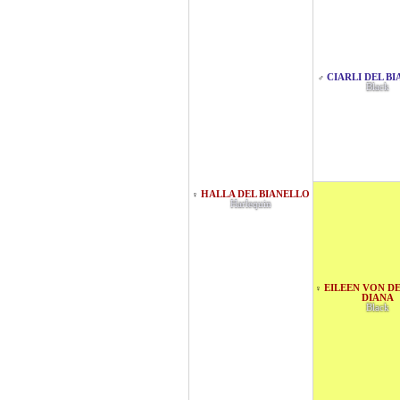
CIARLI DEL B
♂
Black
HALLA DEL BIANELLO
♀
Harlequin
EILEEN VON D
♀
DIANA
Black