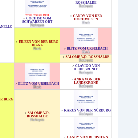
ROSSHALDE
Harlequin
World Winner 1980
CANDY VON DER
♀
COCHISE VOM
♂
HOCHWIESEN
SCHWARZEN ORT
Black
Harlequin
IANELLO
EILEEN VON DER BURG
♀
DIANA
Black
BLITZ VOM URSELBACH
♂
Black
SALOME V.D. ROSSHALDE
♀
Harlequin
CLAVIGO VON
♂
HEIDEBRUNLE
Harlequin
ANKA VON DER
♀
LANDSKRONE
BLITZ VOM URSELBACH
♂
Harlequin
Black
ER BURG
KARUS VON DER NÜRBURG
♂
SALOME V.D.
♀
Harlequin
ROSSHALDE
Harlequin
CANDY VON RIEDSTERN
♀