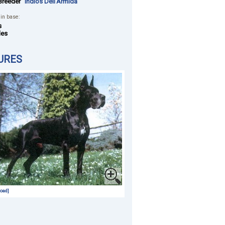
Breeder
"Indios Dell'Armida"
 in base:
s
les
URES
oad]