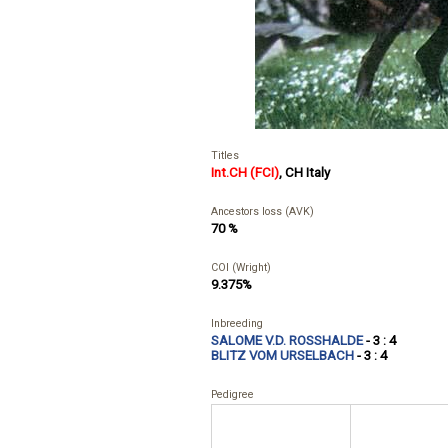
Titles
Int.CH (FCI)
,
CH Italy
Ancestors loss (AVK)
70 %
COI (Wright)
9.375%
Inbreeding
SALOME V.D. ROSSHALDE
- 3 : 4
BLITZ VOM URSELBACH
- 3 : 4
Pedigree