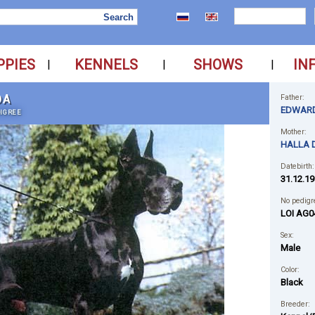
PPIES
KENNELS
SHOWS
IN
|
|
|
DA
Father:
EDWARD
IGREE
Mother:
HALLA 
Datebirth:
31.12.19
No pedigr
LOI AG0
Sex:
Male
Color:
Black
Breeder: