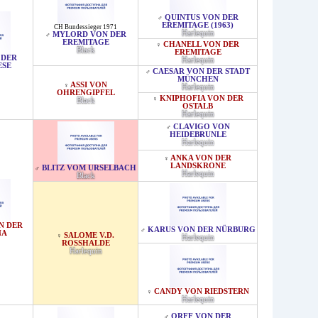
QUINTUS VON DER
♂
EREMITAGE (1963)
CH Bundessieger 1971
Harlequin
MYLORD VON DER
♂
EREMITAGE
CHANELL VON DER
♀
Black
EREMITAGE
 DER
Harlequin
ESE
CAESAR VON DER STADT
♂
MÜNCHEN
ASSI VON
♀
Harlequin
OHRENGIPFEL
KNIPHOFIA VON DER
♀
Black
OSTALB
Harlequin
CLAVIGO VON
♂
HEIDEBRUNLE
Harlequin
ANKA VON DER
♀
LANDSKRONE
BLITZ VOM URSELBACH
♂
Harlequin
Black
N DER
KARUS VON DER NÜRBURG
♂
NA
SALOME V.D.
♀
Harlequin
ROSSHALDE
Harlequin
CANDY VON RIEDSTERN
♀
Harlequin
ORFF VON DER
♂