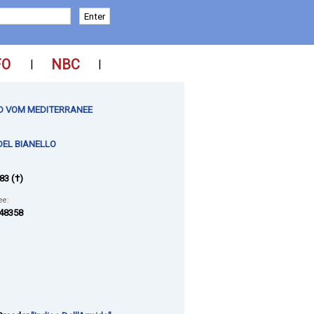
FO
NBC
|
|
 VOM MEDITERRANEE
DEL BIANELLO
83 (†)
ee:
48358