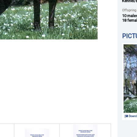
Kennel/
Offspring
10 male
18 fema
PICT
[💾 Downl