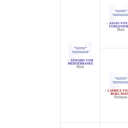
ASSAN VON
♂
FOHLENWI
Black
EDWARD VOM
♂
MEDITERRANEE
Black
CAPRICE VO
♀
BURG DIA
Harlequin