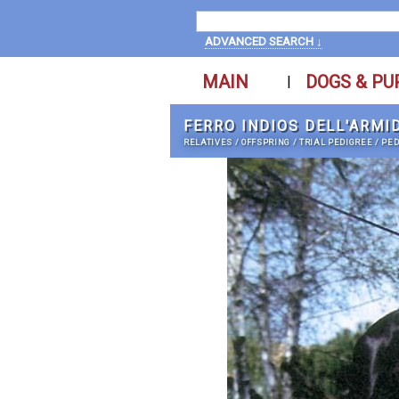
ADVANCED SEARCH ↓
MAIN
DOGS & PU
|
FERRO INDIOS DELL'ARMI
RELATIVES
/
OFFSPRING
/
TRIAL PEDIGREE
/
PED