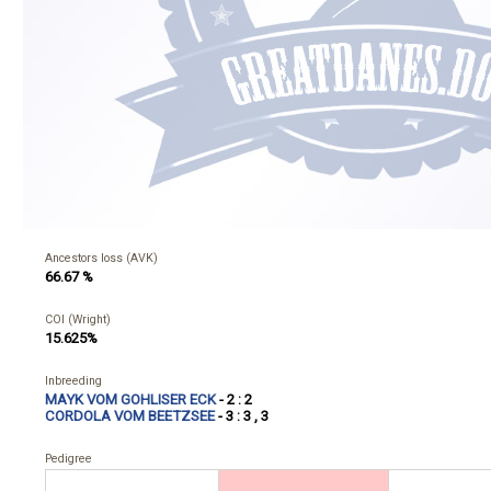
Ancestors loss (AVK)
66.67 %
COI (Wright)
15.625%
Inbreeding
MAYK VOM GOHLISER ECK
- 2 : 2
CORDOLA VOM BEETZSEE
- 3 : 3 , 3
Pedigree