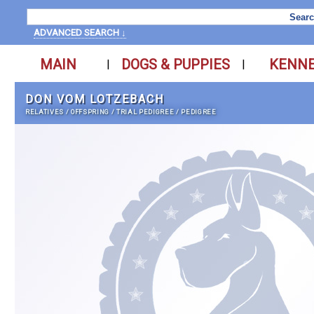
ADVANCED SEARCH ↓
MAIN
DOGS & PUPPIES
KENN
|
|
DON VOM LOTZEBACH
RELATIVES
/
OFFSPRING
/
TRIAL PEDIGREE
/
PEDIGREE