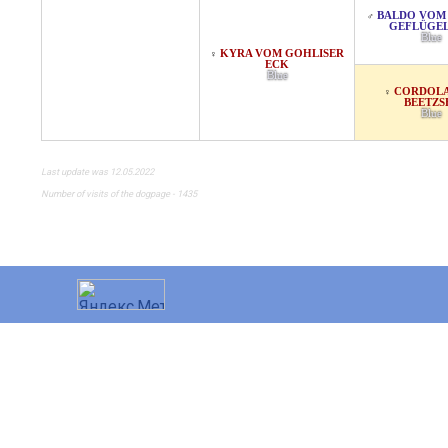
BALDO VOM
♂
GEFLÜGE
Blue
KYRA VOM GOHLISER
♀
ECK
Blue
CORDOL
♀
BEETZS
Blue
Last update was 12.05.2022
Number of visits of the dogpage - 1435