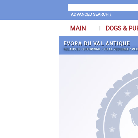
ADVANCED SEARCH ↓
MAIN
DOGS & PU
|
EVORA DU VAL ANTIQUE
RELATIVES
/
OFFSPRING
/
TRIAL PEDIGREE
/
PED