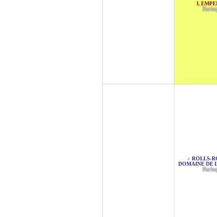
L EMP
Harle
ROLLS-R
♂
DOMAINE DE 
Harle