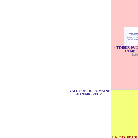
TIMBER DU 
♂
L'EMP
Bla
VALLISON DU DOMAINE
♂
DE L'EMPEREUR
NIMEGUE DU
♀