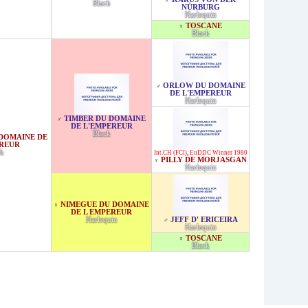
♂
Black
NÜRBURG
Harlequin
TOSCANE
♀
Black
ORLOW DU DOMAINE
♂
DE L'EMPEREUR
Harlequin
TIMBER DU DOMAINE
♂
DE L'EMPEREUR
Black
 DOMAINE DE
EREUR
ck
Int.CH (FCI)
,
EuDDC Winner 1980
PILLY DE MORJASGAN
♀
Harlequin
NIMEGUE DU DOMAINE
♀
DE L EMPEREUR
Harlequin
JEFF D' ERICEIRA
♂
Harlequin
TOSCANE
♀
Black