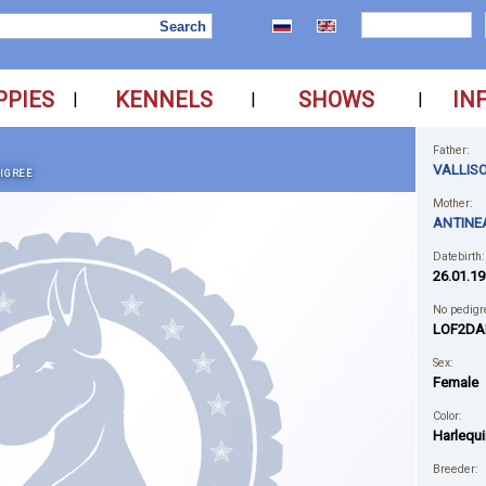
PPIES
KENNELS
SHOWS
IN
|
|
|
Father:
VALLIS
IGREE
Mother:
ANTINE
Datebirth:
26.01.19
No pedigr
LOF2DA
Sex:
Female
Color:
Harlequi
Breeder: