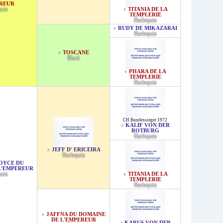
EREUR
quin
TITANIA DE LA
♀
TEMPLERIE
Harlequin
RUDY DE MIKAZARAI
♂
Harlequin
TOSCANE
♀
Black
PHARA DE LA
♀
TEMPLERIE
Harlequin
CH Bundessieger 1972
KALIF VON DER
♂
ROTBURG
Harlequin
JEFF D' ERICEIRA
♂
Harlequin
OYCE DU
L'EMPEREUR
quin
TITANIA DE LA
♀
TEMPLERIE
Harlequin
JAFFNA DU DOMAINE
♀
DE L'EMPEREUR
KARUS VON DER