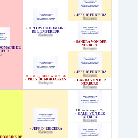
JEFF D' ERICEIRA
♂
Harlequin
ORLOW DU DOMAINE
♂
DE L'EMPEREUR
Harlequin
SANDRA VON DER
♀
NÜRBURG
DOMAINE DE
Harlequin
EREUR
ck
JEFF D' ERICEIRA
♂
Harlequin
Int.CH (FCI)
,
EuDDC Winner 1980
PILLY DE MORJASGAN
♀
GARDA VON DER
♀
Harlequin
NÜRBURG
Harlequin
CH Bundessieger 1972
KALIF VON DER
♂
ROTBURG
Harlequin
JEFF D' ERICEIRA
♂
Harlequin
 DOMAINE DE