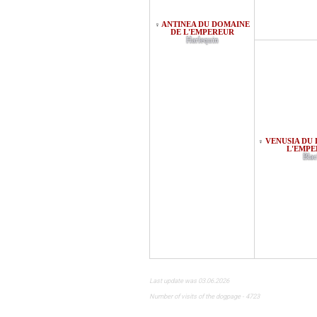
ANTINEA DU DOMAINE
♀
DE L'EMPEREUR
Harlequin
VENUSIA DU
♀
L'EMP
Bla
Last update was 03.06.2026
Number of visits of the dogpage - 4723