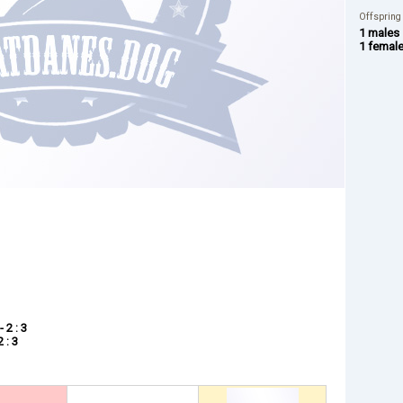
Offspring
1 males
1 femal
- 2 : 3
2 : 3