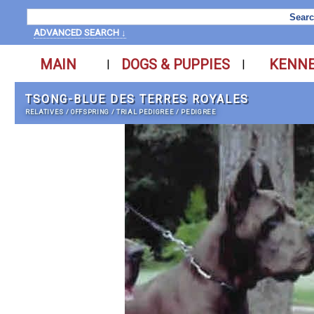
ADVANCED SEARCH ↓
MAIN
DOGS & PUPPIES
KENN
|
|
TSONG-BLUE DES TERRES ROYALES
RELATIVES
/
OFFSPRING
/
TRIAL PEDIGREE
/
PEDIGREE