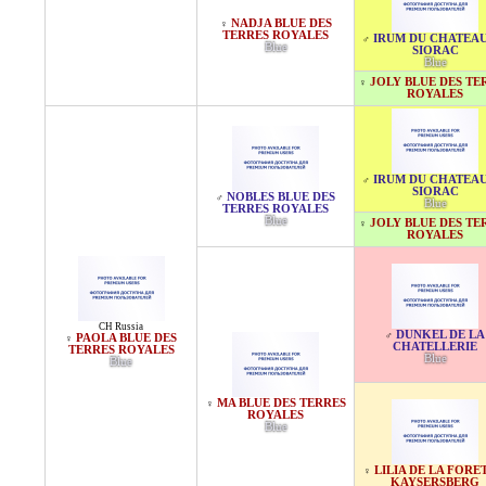
NADJA BLUE DES
♀
TERRES ROYALES
IRUM DU CHATEAU
♂
Blue
SIORAC
Blue
JOLY BLUE DES TE
♀
ROYALES
IRUM DU CHATEAU
♂
SIORAC
NOBLES BLUE DES
♂
Blue
TERRES ROYALES
Blue
JOLY BLUE DES TE
♀
ROYALES
CH Russia
DUNKEL DE LA
♂
PAOLA BLUE DES
♀
CHATELLERIE
TERRES ROYALES
Blue
Blue
MA BLUE DES TERRES
♀
ROYALES
Blue
LILIA DE LA FORE
♀
KAYSERSBERG