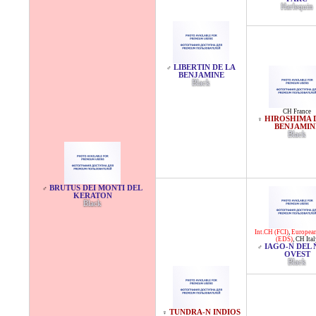
Harlequin
LIBERTIN DE LA
♂
BENJAMINE
Black
CH France
HIROSHIMA 
♀
BENJAMIN
Black
BRUTUS DEI MONTI DEL
♂
KERATON
Black
Int.CH (FCI)
,
Europea
(EDS)
,
CH Ital
IAGO-N DEL
♂
OVEST
Black
TUNDRA-N INDIOS
♀