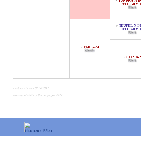
TUNDRA-N I
♀
DELL'ARMI
Black
TEUFEL-N I
♂
DELL'ARMI
Black
EMILY-M
♀
Mantle
CLIZIA-
♀
Black
Last update was 01.06.2017
Number of visits of the dogpage - 4977