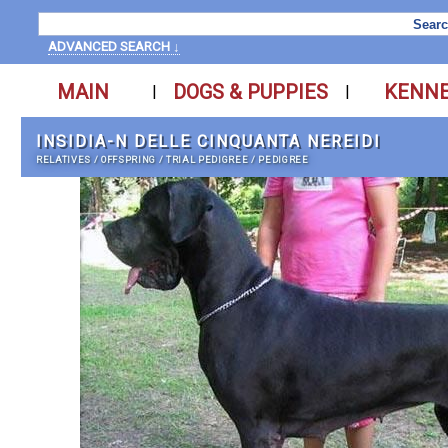
ADVANCED SEARCH ↓
MAIN
DOGS & PUPPIES
KENN
|
|
INSIDIA-N DELLE CINQUANTA NEREIDI
RELATIVES
/
OFFSPRING
/
TRIAL PEDIGREE
/
PEDIGREE