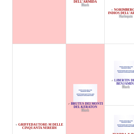
DELL'ARMIDA
Black
NORIMBER
♀
INDIOS DELL'A
Harlequin
LIBERTIN D
♂
BENJAMIN
Black
BRUTUS DEI MONTI
♂
DEL KERATON
Black
GRIFFEDAUTORE-M DELLE
♀
CINQUANTA NEREIDI