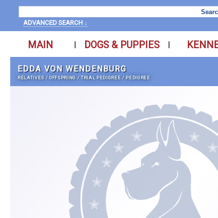
ADVANCED SEARCH ↓
MAIN
DOGS & PUPPIES
KENN
|
|
EDDA VON WENDENBURG
RELATIVES
/
OFFSPRING
/
TRIAL PEDIGREE
/
PEDIGREE