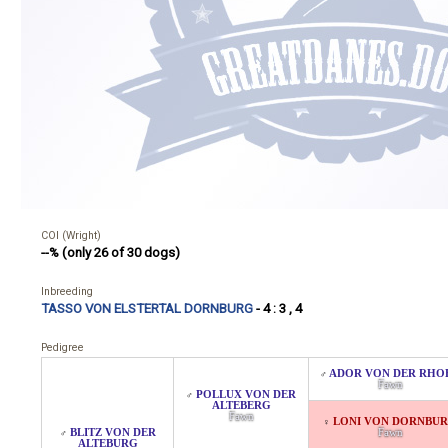
COI (Wright)
--% (only 26 of 30 dogs)
Inbreeding
TASSO VON ELSTERTAL DORNBURG
- 4 : 3 , 4
Pedigree
ADOR VON DER RHO
♂
Fawn
POLLUX VON DER
♂
ALTEBERG
Fawn
LONI VON DORNBU
♀
BLITZ VON DER
Fawn
♂
ALTEBURG