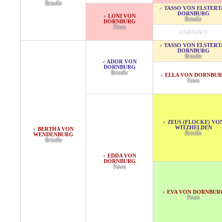
Brindle
TASSO VON ELSTERT
♂
DORNBURG
LONI VON
♀
Brindle
DORNBURG
Fawn
UNKNOWN
TASSO VON ELSTERT
♂
DORNBURG
Brindle
ADOR VON
♂
DORNBURG
Brindle
ELLA VON DORNBU
♀
Fawn
ZEUS (FLOCKE) VO
♂
WITZHELDEN
BERTHA VON
♀
Brindle
WENDENBURG
Brindle
EDDA VON
♀
DORNBURG
Fawn
EVA VON DORNBUR
♀
Fawn