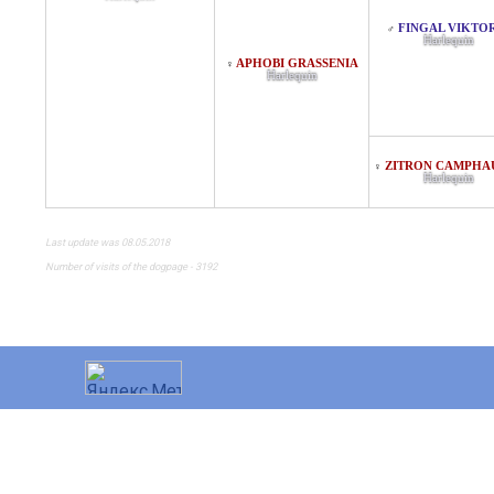
FINGAL VIKTO
♂
Harlequin
APHOBI GRASSENIA
♀
Harlequin
ZITRON CAMPHA
♀
Harlequin
Last update was 08.05.2018
Number of visits of the dogpage - 3192