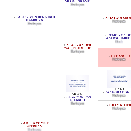
MÜGGENKAMP
Harlequin
FALTER VON DER STADT
♂
ASTA (WOLSDO
♀
HAMBURG
Harlequin
Harlequin
REMO VON D
♂
WALDSCHMIED
Black
SILVA VON DER
♀
WALDSCHMIEDE
Harlequin
ILSE SAUER
♀
Harlequin
CH 1928
PANKGRAF GR
♂
CH 1931
Harlequin
AJAX VON DEN
♂
GILBACH
Harlequin
CILLY KOJE
♀
Harlequin
AMBRA VOM ST.
♀
STEPHAN
Harlequin