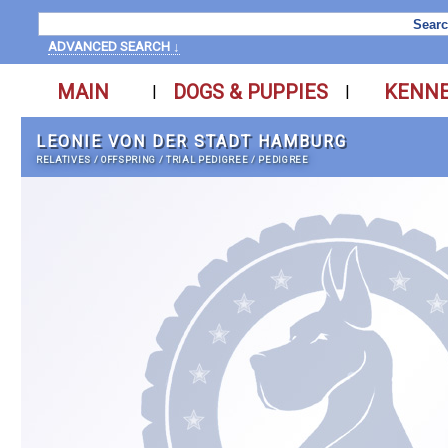
ADVANCED SEARCH ↓
MAIN
DOGS & PUPPIES
KENN
|
|
LEONIE VON DER STADT HAMBURG
RELATIVES
/
OFFSPRING
/
TRIAL PEDIGREE
/
PEDIGREE