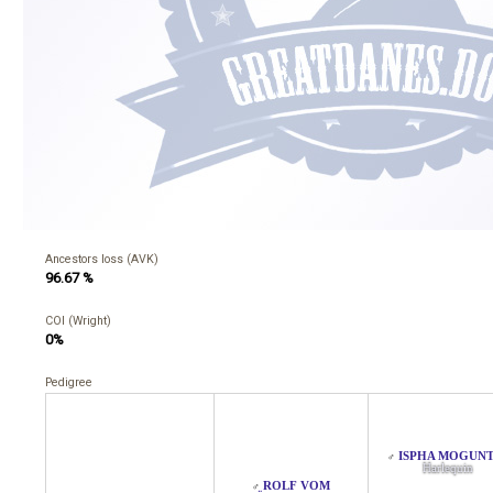
Ancestors loss (AVK)
96.67 %
COI (Wright)
0%
Pedigree
ISPHA MOGUNT
♂
Harlequin
ROLF VOM
♂