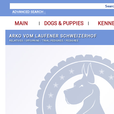
ADVANCED SEARCH ↓
MAIN
DOGS & PUPPIES
KENN
|
|
ARKO VOM LAUFENER SCHWEIZERHOF
RELATIVES
/
OFFSPRING
/
TRIAL PEDIGREE
/
PEDIGREE