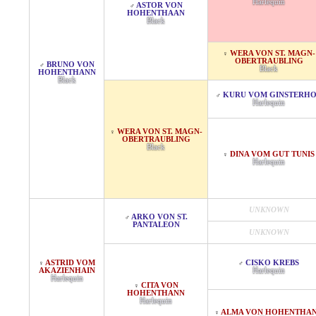
Harlequin
ASTOR VON
♂
HOHENTHAAN
Black
WERA VON ST. MAGN-
♀
OBERTRAUBLING
BRUNO VON
♂
Black
HOHENTHANN
Black
KURU VOM GINSTERH
♂
Harlequin
WERA VON ST. MAGN-
♀
OBERTRAUBLING
Black
DINA VOM GUT TUNIS
♀
Harlequin
UNKNOWN
ARKO VON ST.
♂
PANTALEON
UNKNOWN
ASTRID VOM
CISKO KREBS
♀
♂
AKAZIENHAIN
Harlequin
Harlequin
CITA VON
♀
HOHENTHANN
Harlequin
ALMA VON HOHENTHA
♀