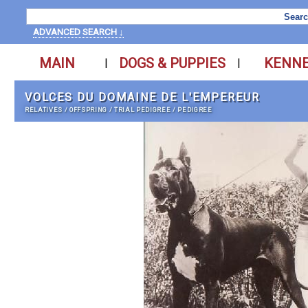
ADVANCED SEARCH ↓
MAIN
DOGS & PUPPIES
KENN
|
|
VOLCES DU DOMAINE DE L'EMPEREUR
RELATIVES
/
OFFSPRING
/
TRIAL PEDIGREE
/
PEDIGREE