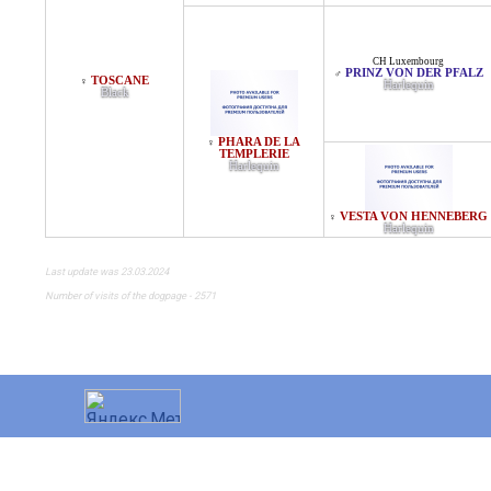
CH Luxembourg
PRINZ VON DER PFALZ
♂
TOSCANE
♀
Harlequin
Black
PHARA DE LA
♀
TEMPLERIE
Harlequin
VESTA VON HENNEBERG
♀
Harlequin
Last update was 23.03.2024
Number of visits of the dogpage - 2571