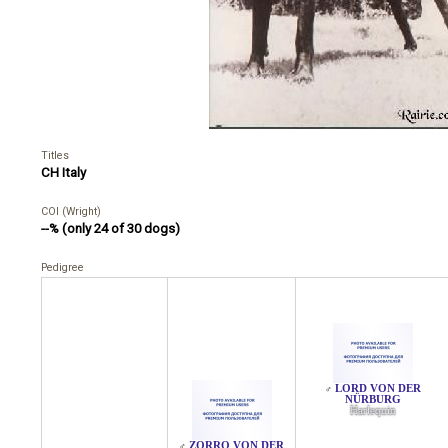
Titles
CH Italy
COI (Wright)
--% (only 24 of 30 dogs)
Pedigree
LORD VON DER
♂
NÜRBURG
Harlequin
ZORRO VON DER
♂