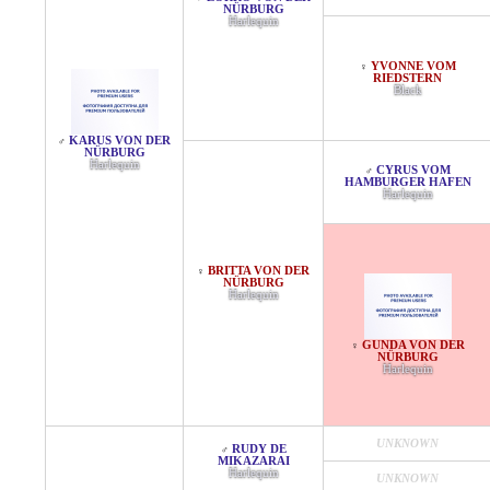
NÜRBURG
Harlequin
YVONNE VOM
♀
RIEDSTERN
Black
KARUS VON DER
♂
NÜRBURG
Harlequin
CYRUS VOM
♂
HAMBURGER HAFEN
Harlequin
BRITTA VON DER
♀
NÜRBURG
Harlequin
GUNDA VON DER
♀
NÜRBURG
Harlequin
UNKNOWN
RUDY DE
♂
MIKAZARAI
Harlequin
UNKNOWN