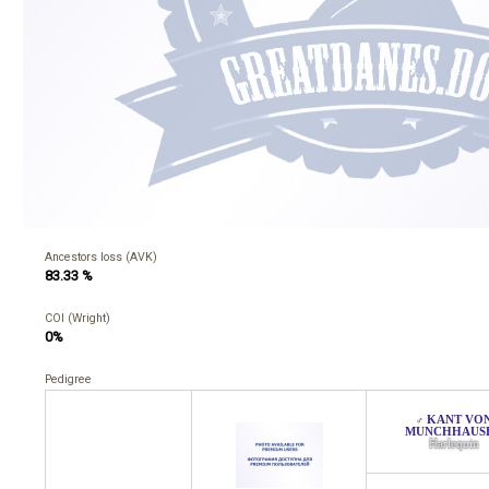
Ancestors loss (AVK)
83.33 %
COI (Wright)
0%
Pedigree
KANT VO
♂
MUNCHHAUS
Harlequin