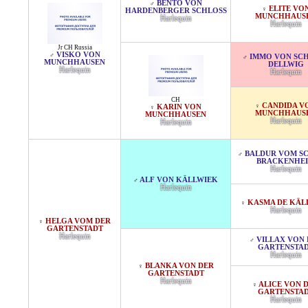
BENTO VON
♂
ELITE VO
♀
HARDENBERGER SCHLOSS
MUNCHHAUS
Harlequin
Harlequin
Jr CH Russia
VISKO VON
♂
IMMO VON SC
♂
MUNCHHAUSEN
DELLWIG
Harlequin
Harlequin
CH
CANDIDA V
♀
KARIN VON
♀
MUNCHHAUS
MUNCHHAUSEN
Harlequin
Harlequin
BALDUR VOM S
♂
BRACKENHE
Harlequin
ALF VON KÄLLWIEK
♂
Harlequin
KASMA DE KÄL
♀
Harlequin
HELGA VOM DER
♀
GARTENSTADT
Harlequin
VILLAX VON 
♂
GARTENSTA
Harlequin
BLANKA VON DER
♀
GARTENSTADT
Harlequin
ALICE VON 
♀
GARTENSTA
Harlequin