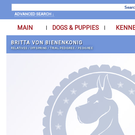
ADVANCED SEARCH ↓
MAIN
DOGS & PUPPIES
KENN
|
|
BRITTA VON BIENENKONIG
RELATIVES
/
OFFSPRING
/
TRIAL PEDIGREE
/
PEDIGREE