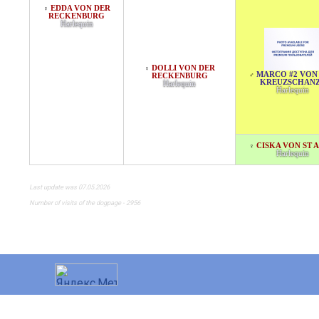
EDDA VON DER
♀
RECKENBURG
Harlequin
DOLLI VON DER
♀
MARCO #2 VON
♂
RECKENBURG
KREUZSCHAN
Harlequin
Harlequin
CISKA VON ST 
♀
Harlequin
Last update was 07.05.2026
Number of visits of the dogpage - 2956