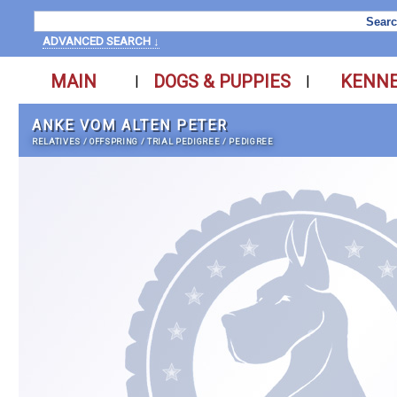
ADVANCED SEARCH ↓
MAIN
DOGS & PUPPIES
KENN
|
|
ANKE VOM ALTEN PETER
RELATIVES
/
OFFSPRING
/
TRIAL PEDIGREE
/
PEDIGREE