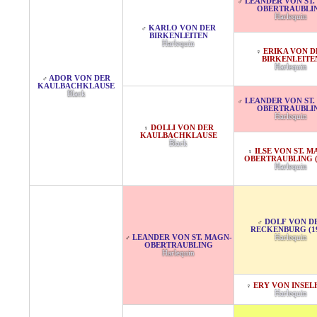
LEANDER VON ST.
♂
OBERTRAUBLI
Harlequin
KARLO VON DER
♂
BIRKENLEITEN
Harlequin
ERIKA VON D
♀
BIRKENLEITE
Harlequin
ADOR VON DER
♂
KAULBACHKLAUSE
Black
LEANDER VON ST.
♂
OBERTRAUBLI
Harlequin
DOLLI VON DER
♀
KAULBACHKLAUSE
Black
ILSE VON ST. M
♀
OBERTRAUBLING (
Harlequin
DOLF VON D
♂
RECKENBURG (19
LEANDER VON ST. MAGN-
Harlequin
♂
OBERTRAUBLING
Harlequin
ERY VON INSEL
♀
Harlequin