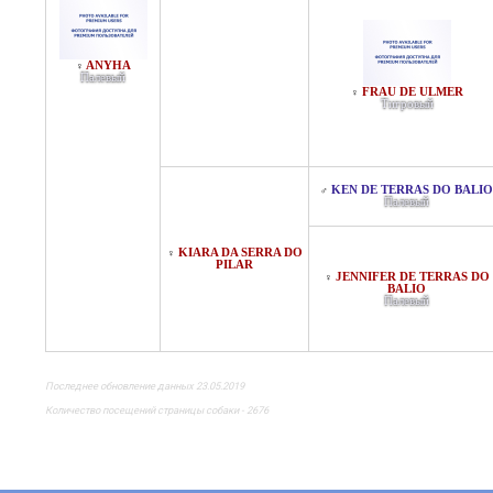
ANYHA
♀
Палевый
FRAU DE ULMER
♀
Тигровый
KEN DE TERRAS DO BALIO
♂
Палевый
KIARA DA SERRA DO
♀
PILAR
JENNIFER DE TERRAS DO
♀
BALIO
Палевый
Последнее обновление данных 23.05.2019
Количество посещений страницы собаки - 2676