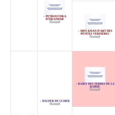
PETROUCHKA
♀
D'ISKANDAR
Палевый
MISS KHAN D'ART DES
♀
PETITES VERNIÈRES
Палевый
RAIRY DES TERRES DE LA
♂
RAIRIE
Палевый
KELPER DE ULMER
♂
Палевый