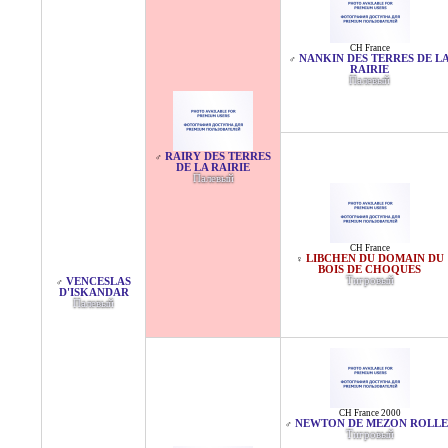
CH France
NANKIN DES TERRES DE L
♂
RAIRIE
Палевый
RAIRY DES TERRES
♂
DE LA RAIRIE
Палевый
CH France
LIBCHEN DU DOMAIN DU
♀
BOIS DE CHOQUES
Тигровый
VENCESLAS
♂
D'ISKANDAR
Палевый
CH France 2000
NEWTON DE MEZON ROLLE
♂
Тигровый