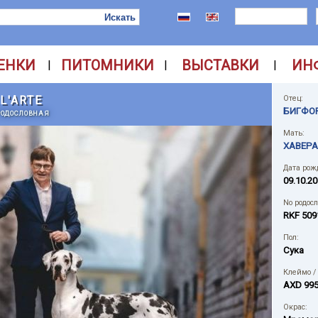
ЕНКИ
ПИТОМНИКИ
ВЫСТАВКИ
ИН
|
|
|
L'ARTE
Отец:
БИГФО
РОДОСЛОВНАЯ
Мать:
ХАВЕРА
Дата рож
09.10.2
No родос
RKF 509
Пол:
Сука
Клеймо /
AXD 99
Окрас: