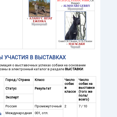
Int.CH (FCI)
,
Jr EuDDC Winner
,
CH
Hungary
ALMAVÁRI GERRY
♂
Мраморный
АЛАНО'С ШТАТ
♀
ЕЖЕНКА
Мраморный
Grand CH Ukraine
,
Jr Ch Ukraine
НАГАСАКИ
♀
Черный
Ы УЧАСТИЯ В ВЫСТАВКАХ
мация о выставочных успехах собаки на основании
сены в электронный каталог в разделе
ВЫСТАВКИ
.
Город / Страна
Класс
Число
Число
собак
собак на
в
выставке
Статус
Результат
классе
(того же
пола/
Эксперт
всего)
Россия
Промежуточный
2
7 / 10
Международная
001, отл.
й