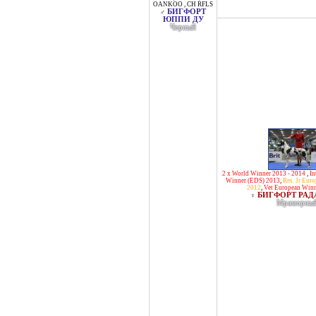
OANKOO
,
CH RFLS
БИГФОРТ
♂
ЮППИ ДУ
Черный
2 x World Winner 2013 - 2014
,
In
Winner (EDS) 2013
,
Res. Jr Eur
2012
,
Vet European Winn
БИГФОРТ РАД
♀
Мраморны