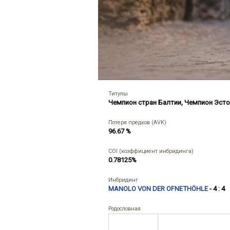
Титулы
Чемпион стран Балтии
,
Чемпион Эсто
Потеря предков (AVK)
96.67 %
COI (коэффициент инбридинга)
0.78125%
Инбридинг
MANOLO VON DER OFNETHÖHLE
- 4 : 4
Родословная