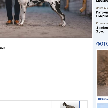
Мрамо
Заводчик
Питомн
Смирно
Потомков 
4 кобел
3 сук
ФОТ
нии
[💾 Скача