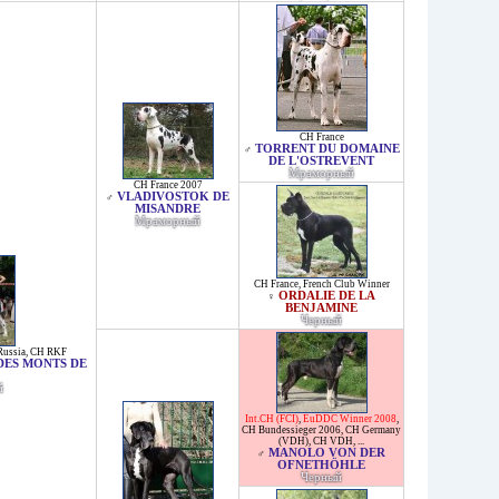
CH France
TORRENT DU DOMAINE
♂
DE L'OSTREVENT
Мраморный
CH France 2007
VLADIVOSTOK DE
♂
MISANDRE
Мраморный
CH France
,
French Club Winner
ORDALIE DE LA
♀
BENJAMINE
Черный
Russia
,
CH RKF
DES MONTS DE
й
Int.CH (FCI)
,
EuDDC Winner 2008
,
CH Bundessieger 2006
,
CH Germany
(VDH)
,
CH VDH
, ...
MANOLO VON DER
♂
OFNETHÖHLE
Черный