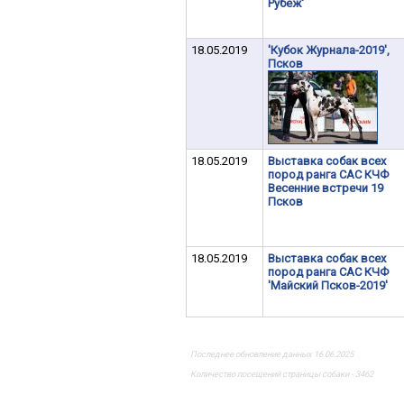
Рубеж'
18.05.2019
'Кубок Журнала-2019',
Псков
18.05.2019
Выставка собак всех
пород ранга САС КЧФ
Весенние встречи 19
Псков
18.05.2019
Выставка собак всех
пород ранга САС КЧФ
'Майский Псков-2019'
Последнее обновление данных 16.06.2025
Количество посещений страницы собаки - 3462