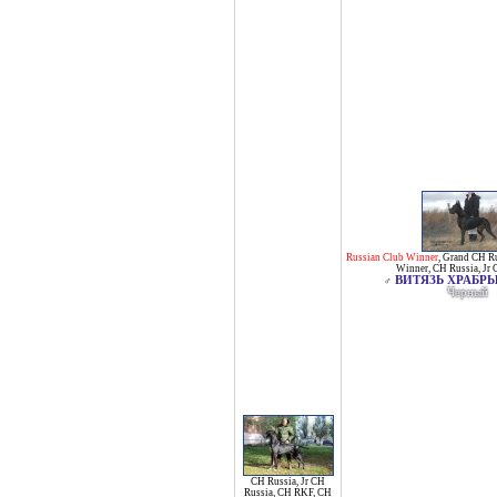
Russian Club Winner
,
Grand CH Ru
Winner
,
CH Russia
,
Jr 
ВИТЯЗЬ ХРАБР
♂
Черный
CH Russia
,
Jr CH
Russia
,
CH RKF
,
CH