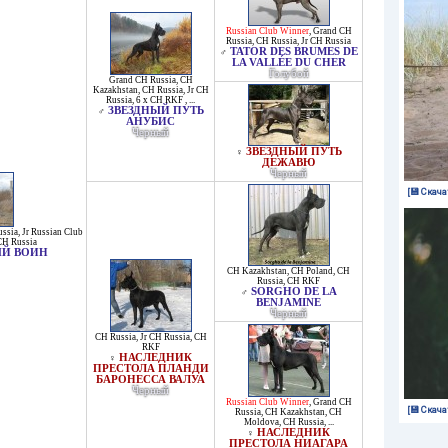
Russian Club Winner
,
Grand CH
Russia
,
CH Russia
,
Jr CH Russia
TATOR DES BRUMES DE
♂
LA VALLÉE DU CHER
Голубой
Grand CH Russia
,
CH
Kazakhstan
,
CH Russia
,
Jr CH
Russia
,
6 x CH RKF
, ...
ЗВЕЗДНЫЙ ПУТЬ
♂
АНУБИС
Черный
ЗВЕЗДНЫЙ ПУТЬ
♀
ДЕЖАВЮ
Черный
[💾 Скача
ssia
,
Jr Russian Club
CH Russia
ЫЙ ВОИН
CH Kazakhstan
,
CH Poland
,
CH
Russia
,
CH RKF
SORGHO DE LA
♂
BENJAMINE
Черный
CH Russia
,
Jr CH Russia
,
CH
RKF
НАСЛЕДНИК
♀
ПРЕСТОЛА ПЛАНДИ
БАРОНЕССА ВАЛУА
Черный
Russian Club Winner
,
Grand CH
[💾 Скача
Russia
,
CH Kazakhstan
,
CH
Moldova
,
CH Russia
, ...
НАСЛЕДНИК
♀
ПРЕСТОЛА НИАГАРА