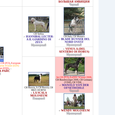
БОЛЬШАЯ АМБИЦИЯ
Черный
CH Serbia
HANNIBAL LECTER-
CH Italy
,
CH Monaco
♂
BLADE RUNNER DEL
A IL GIARDINO DI
♂
NORD OVEST
ZEUS
Мраморный
Мраморный
VENUS-A (DEL
♀
SENTIERO DI HORUS)
Мраморный
t.CH (FCI)
,
European
opean Winner (EDS)
er (EDS)
, ...
А РАЙС
й
Int.CH (FCI)
,
EuDDC Winner 2008
,
CH Bundessieger 2006
,
CH Germany
(VDH)
,
CH VDH
, ...
MANOLO VON DER
♂
CH Russia
,
Jr CH Russia
,
CH
OFNETHÖHLE
RKF
,
CH RFSS
Черный
LA SCALA
♀
MOLOSEUM
Плащевой
WENDY MOLOSEUM
♀
Мраморный