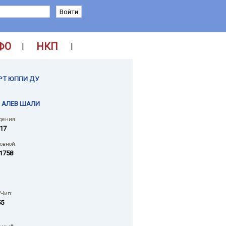
ФО
НКП
|
|
РТ ЮППИ ДУ
 АЛЕВ ШАЛИ
дения:
017
ловной:
1758
 Чип:
55