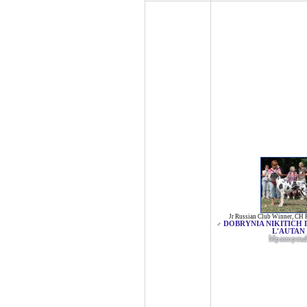
Jr Russian Club Winner
,
CH 
DOBRYNIA NIKITICH 
♂
L'AUTAN
Мраморны