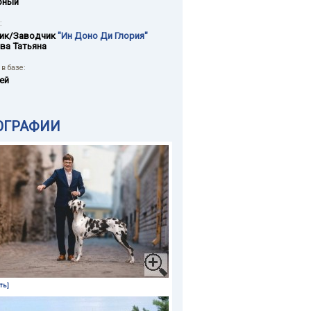
рный
:
ик/Заводчик
"Ин Доно Ди Глория"
ва Татьяна
в базе:
ей
ОГРАФИИ
ть]