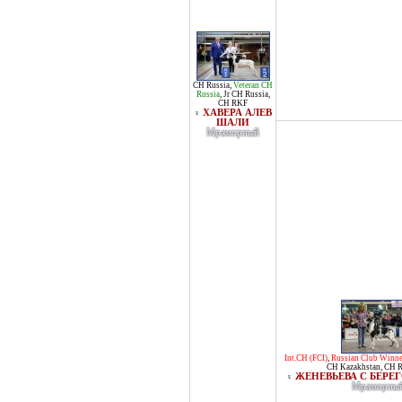
CH Russia
,
Veteran CH
Russia
,
Jr CH Russia
,
CH RKF
ХАВЕРА АЛЕВ
♀
ШАЛИ
Мраморный
Int.CH (FCI)
,
Russian Club Winne
CH Kazakhstan
,
CH R
ЖЕНЕВЬЕВА С БЕРЕ
♀
Мраморны