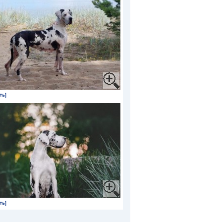
ть]
ть]