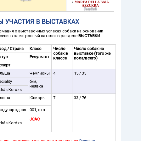
MAREA DELLA BAIA
♀
AZZURRA
Голубой
Ы УЧАСТИЯ В ВЫСТАВКАХ
мация о выставочных успехах собаки на основании
сены в электронный каталог в разделе
ВЫСТАВКИ
.
род / Страна
Класс
Число
Число собак на
собак в
выставке (того же
атус
Результат
классе
пола/всего)
сперт
льша
Чемпионы
4
15 / 35
ciality
б/м,
неявка
drás Korózs
льша
Юниоры
7
33 / 76
ждународная
001, отл.
JCAC
drás Korózs
рьеры доступен только для владельцев
Premium