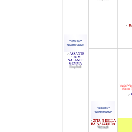
D
♀
ASSANTE
♂
FROM
NALANEE
GEMMA
Голубой
World Win
Winner 
♂
ZITA-N DELLA
♀
BAIA AZZURRA
Черный