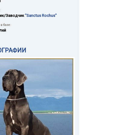
й
:
ик/Заводчик
"Sanctus Rochus"
в базе:
лей
ОГРАФИИ