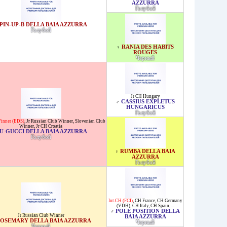
AZZURRA
Голубой
PIN-UP-B DELLA BAIA AZZURRA
Голубой
RANIA DES HABITS
♀
ROUGES
Черный
Jr CH Hungary
CASSIUS EXPLETUS
♂
HUNGARICUS
Голубой
Winner (EDS)
,
Jr Russian Club Winner
,
Slovenian Club
Winner
,
Jr CH Croatia
U-GUCCI DELLA BAIA AZZURRA
Голубой
RUMBA DELLA BAIA
♀
AZZURRA
Голубой
Int.CH (FCI)
,
CH France
,
CH Germany
(VDH)
,
CH Italy
,
CH Spain
, ...
POLE POSITION DELLA
♂
Jr Russian Club Winner
BAIA AZZURRA
OSEMARY DELLA BAIA AZZURRA
Черный
Черный