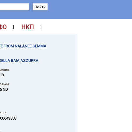
ФО
НКП
|
|
E FROM NALANEE GEMMA
DELLA BAIA AZZURRA
дения:
013
ловной:
5 ND
 Чип:
00643803