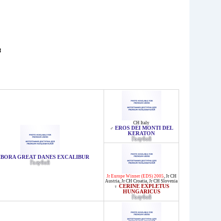
3
CH Italy
EROS DEI MONTI DEL
♂
KERATON
Голубой
IBORA GREAT DANES EXCALIBUR
Голубой
Jr Europe Winner (EDS) 2005
,
Jr CH
Austria
,
Jr CH Croatia
,
Jr CH Slovenia
CERINE EXPLETUS
♀
HUNGARICUS
Голубой