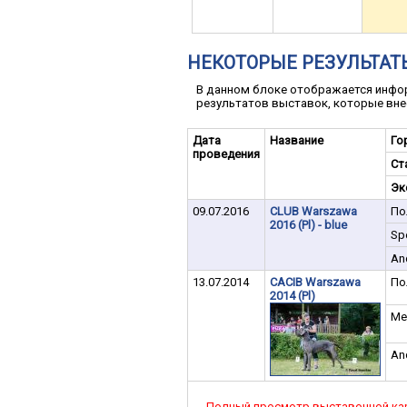
НЕКОТОРЫЕ РЕЗУЛЬТАТ
В данном блоке отображается инфор
результатов выставок, которые вне
Дата
Название
Го
проведения
Ст
Эк
09.07.2016
CLUB Warszawa
По
2016 (Pl) - blue
Spe
An
13.07.2014
CACIB Warszawa
По
2014 (Pl)
Ме
An
Полный просмотр выставочной ка