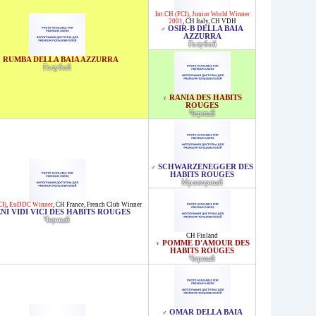
Int.CH (FCI)
,
Junior World Winner
2001
,
CH Italy
,
CH VDH
OSIR-B DELLA BAIA
♂
AZZURRA
Голубой
RUMBA DELLA BAIA AZZURRA
♀
Голубой
RANIA DES HABITS
♀
ROUGES
Черный
SCHWARZENEGGER DES
♂
HABITS ROUGES
Мраморный
CI)
,
EuDDC Winner
,
CH France
,
French Club Winner
NI VIDI VICI DES HABITS ROUGES
Черный
CH Finland
POMME D'AMOUR DES
♀
HABITS ROUGES
Черный
OMAR DELLA BAIA
♂