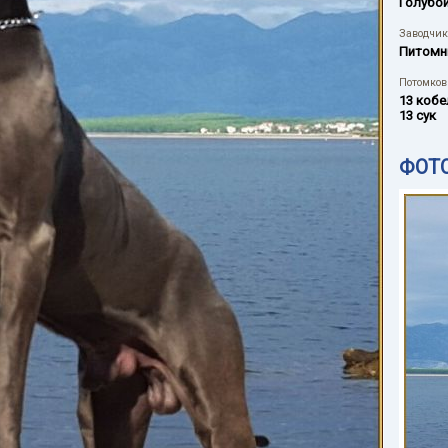
Голубо
Заводчик
Питомн
Потомков 
13 кобе
13 сук
ФОТ