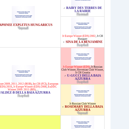
RAIRY DES TERRES DE
♂
LA RAIRIE
Палевый
APHNEE EXPLETUS HUNGARICUS
Черный
Jr Europe Winner (EDS) 2002
,
Jr CH
Hungary
SINA DE LA BENJAMINE
♀
Голубой
Jr Europe Winner (EDS)
,
Jr Russian
Club Winner
,
Slovenian Club Winner
,
Jr CH Croatia
U-GUCCI DELLA BAIA
♂
AZZURRA
Голубой
ner 2009, 2011, 2012 (BOB)
,
Int.CH (FCI)
,
European
(EDS) 2010
,
Jr Europe Winner (EDS) 2008
,
EuDDC
Winner 2009. 2011 (BIS)
, ...
VALDEZ-B DELLA BAIA AZZURRA
Голубой
Jr Russian Club Winner
ROSEMARY DELLA BAIA
♀
AZZURRA
Черный