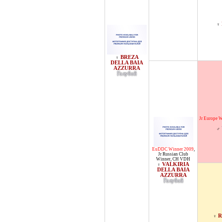
♀
BREZA
♀
DELLA BAIA
AZZURRA
Голубой
Jr Europe 
♂
EuDDC Winner 2009
,
Jr Russian Club
Winner
,
CH VDH
VALKIRIA
♀
DELLA BAIA
AZZURRA
Голубой
R
♀