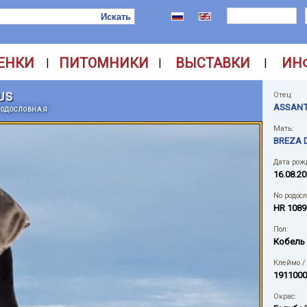
ЕНКИ
ПИТОМНИКИ
ВЫСТАВКИ
ИН
|
|
|
US
Отец:
ASSANT
РОДОСЛОВНАЯ
Мать:
BREZA 
Дата рож
16.08.2
No родос
HR 1089
Пол:
Кобель
Клеймо /
1911000
Окрас: