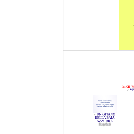
Int.CH (F
VE
♂
UN GITANO
♂
DELLA BAIA
AZZURRA
Голубой