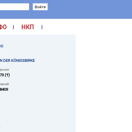
ФО
НКП
|
|
DO
N DER KÖNIGSBIRKE
дения:
73 (†)
ловной:
8409
: