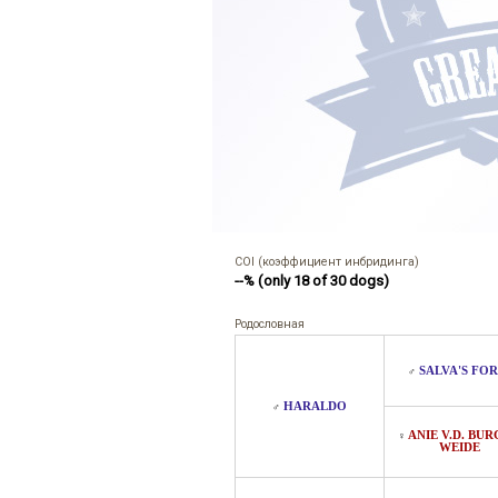
COI (коэффициент инбридинга)
--% (only 18 of 30 dogs)
Родословная
SALVA'S FOR
♂
HARALDO
♂
ANIE V.D. BU
♀
WEIDE