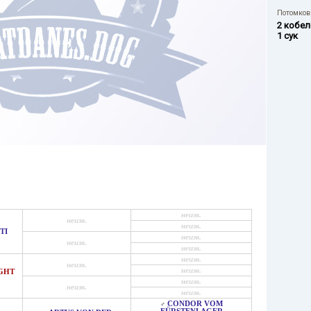
Потомков 
2 кобел
1 сук
неизв.
неизв.
неизв.
TI
неизв.
неизв.
неизв.
неизв.
неизв.
неизв.
RGHT
неизв.
неизв.
неизв.
CONDOR VOM
♂