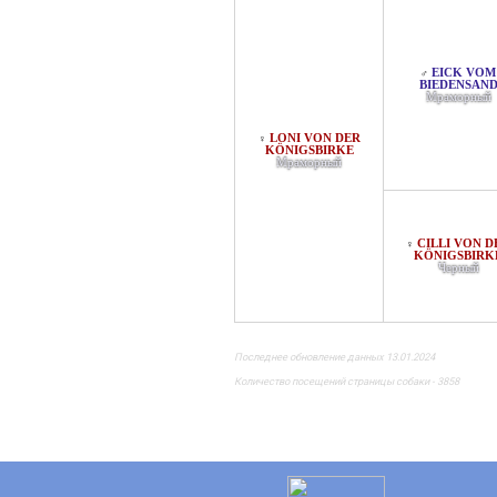
EICK VOM
♂
BIEDENSAN
Мраморный
LONI VON DER
♀
KÖNIGSBIRKE
Мраморный
CILLI VON D
♀
KÖNIGSBIRK
Черный
Последнее обновление данных 13.01.2024
Количество посещений страницы собаки - 3858