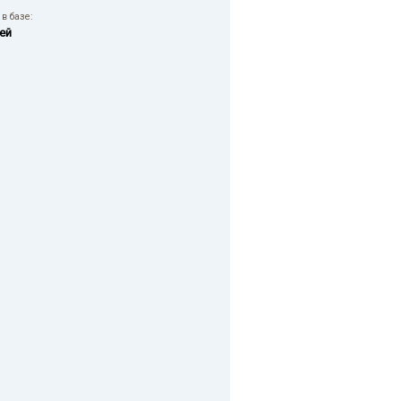
в базе:
ей