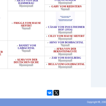
FÜRSTENLAGER
ARTUS VON DER
♂
Мраморный
HAMMERAU
Мраморный
GABY VOM RIEDSTERN
♀
Черный
D
FRIGGA VOM HAUSE
♀
SIEFERT
CÄSAR VOM INSULTHEIMER
♂
Черный
HOF (1954)
Мраморный
CILLY VOM HAUSE SIEFERT
♀
Мраморный
ARNO VOM BOMBACHTAL
♂
Черный
BANDIT VOM
♂
LAIBACHTAL
AFRA VON DER
♀
Черный
BERNSTEINKÜSTE
ER
Мраморный
E
ZAR VOM HAVELBERG
♂
ALMA VON DER
♀
Мраморный
DEUTSCHEN EICHE
BELLA VOM GOLDBACHTAL
♀
Мраморный
Мраморный
Copyright ©, 20