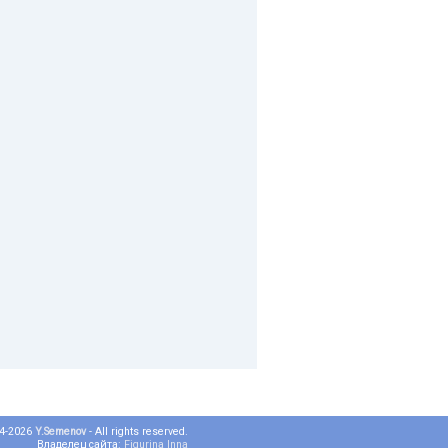
04-2026
Y.Semenov
- All rights reserved.
Владелец сайта:
Figurina Inna