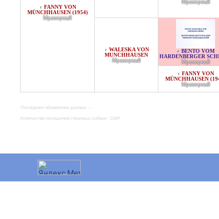
Мраморный
FANNY VON
♀
MÜNCHHAUSEN (1954)
Мраморный
WALESKA VON
♀
BENTO VOM
♂
MUNCHHAUSEN
HARDENBERGER SCHL
Мраморный
Мраморный
FANNY VON
♀
MÜNCHHAUSEN (19
Мраморный
Последнее обновление данных ..--
Количество посещений страницы собаки - 2349