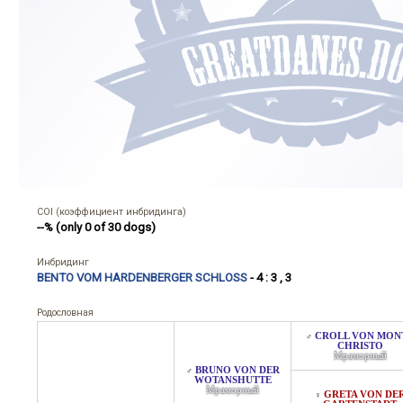
COI (коэффициент инбридинга)
--% (only 0 of 30 dogs)
Инбридинг
BENTO VOM HARDENBERGER SCHLOSS
- 4 : 3 , 3
Родословная
CROLL VON MON
♂
CHRISTO
Мраморный
BRUNO VON DER
♂
WOTANSHUTTE
Мраморный
GRETA VON DE
♀