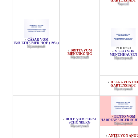
GARTENSTADT
Черный
CÄSAR VOM
♂
INSULTHEIMER HOF (1954)
Мраморный
Jr CH Russia
BRITTA VOM
♀
VISKO VON
♂
BIENENKÖNIG
MUNCHHAUSEN
Мраморный
Мраморный
HELGA VON DE
♀
GARTENSTADT
Мраморный
BENTO VOM
♂
DOLF VOM FORST
♂
HARDENBERGER SCHL
SCHÖNBERG
Мраморный
Мраморный
ANTJE VON ANG
♀