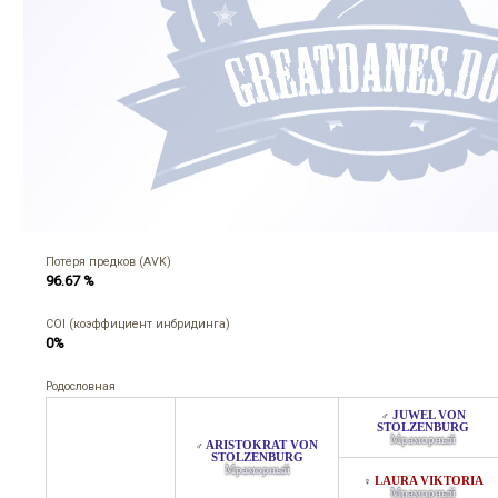
Потеря предков (AVK)
96.67 %
COI (коэффициент инбридинга)
0%
Родословная
JUWEL VON
♂
STOLZENBURG
Мраморный
ARISTOKRAT VON
♂
STOLZENBURG
Мраморный
LAURA VIKTORIA
♀
Мраморный