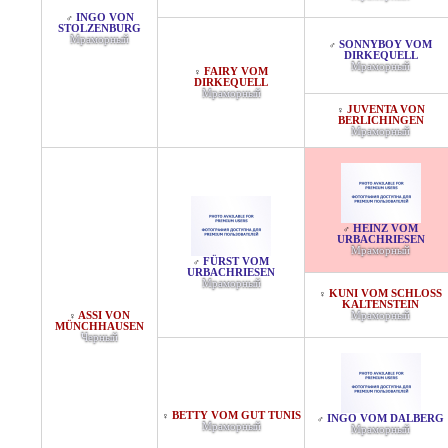
INGO VON
♂
STOLZENBURG
Мраморный
SONNYBOY VOM
♂
DIRKEQUELL
Мраморный
FAIRY VOM
♀
DIRKEQUELL
Мраморный
JUVENTA VON
♀
BERLICHINGEN
Мраморный
HEINZ VOM
♂
URBACHRIESEN
Мраморный
FÜRST VOM
♂
URBACHRIESEN
Мраморный
KUNI VOM SCHLOSS K
♀
ALTENSTEIN
ASSI VON
Мраморный
♀
MÜNCHHAUSEN
Черный
BETTY VOM GUT TUNIS
♀
INGO VOM DALBERG
♂
Мраморный
Мраморный