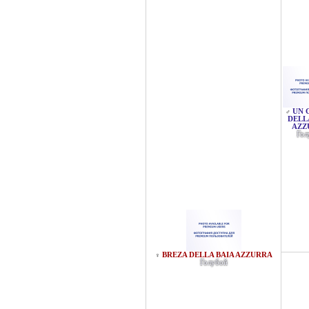
UN 
♂
DELL
AZZ
Гол
BREZA DELLA BAIA AZZURRA
♀
Голубой