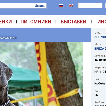
ЕНКИ
ПИТОМНИКИ
ВЫСТАВКИ
ИН
|
|
|
Отец:
NOE VO
РОДОСЛОВНАЯ
Мать:
BREZA 
Дата рож
16.10.20
No родос
HR 1104
Пол:
Кобель
Рост:
96.0
Клеймо /