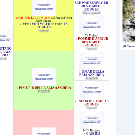
SCHWARZENEGGER
DES HABITS
ROUGES
Мраморный
Int.CH (FCI)
,
EuDDC Winner
,
CH France
,
French
Club Winner
VENI VIDI VICI DES HABITS
♂
ROUGES
Черный
CH Finland
POMME D'AMOUR
♀
DES HABITS
ROUGES
[💾 Скача
GITANO
Черный
A BAIA
URRA
убой
OMAR DELLA
♂
BAIA AZZURRA
Голубой
PIN-UP-B DELLA BAIA AZZURRA
♀
Голубой
RANIA DES HABITS
♀
ROUGES
Черный
Jr CH Hungary
CASSIUS
♂