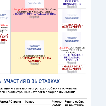
EXPLETUS
HUNGARICUS
Голубой
Jr Europe Winner (EDS)
,
Jr Russian Club Winner
,
Slovenian Club Winner
,
Jr CH Croatia
U-GUCCI DELLA BAIA AZZURRA
♂
Голубой
RUMBA DELLA
♀
 Winner
BAIA AZZURRA
r Russian
Голубой
inner
,
CH
DH
LKIRIA
A BAIA
URRA
убой
Int.CH (FCI)
,
CH France
,
CH
Germany (VDH)
,
CH Italy
,
CH Spain
, ...
POLE POSITION
♂
Jr Russian Club Winner
DELLA BAIA
ROSEMARY DELLA BAIA
♀
AZZURRA
AZZURRA
Черный
Черный
MAREA DELLA
♀
BAIA AZZURRA
Голубой
Ы УЧАСТИЯ В ВЫСТАВКАХ
мация о выставочных успехах собаки на основании
сены в электронный каталог в разделе
ВЫСТАВКИ
.
Город / Страна
Класс
Число
Число собак
собак
на выставке