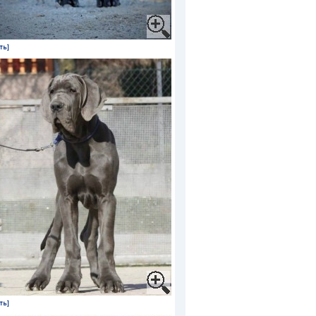
ть]
ть]