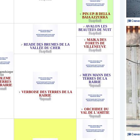
PIN-UP-B DELLA
♀
BAIA AZZURRA
Голубой
[💾 Скача
AVALON LES
♂
BEAUTEES DE NUIT
Голубой
MAIKA DES
♀
FORETS DE
READE DES BRUMES DE LA
♂
VILLENEUVE
VALLÉE DU CHER
Голубой
Голубой
gendsieger
010
MEIN MANN DES
♂
BLEME
TERRES DE LA
TERRES
RAIRIE
 RAIRIE
Черный
рный
VERBOISE DES TERRES DE LA
♀
RAIRIE
Черный
ORCHIDEE DU
♀
VAL DE L'AMITIE
Черный
[💾 Скача
♂