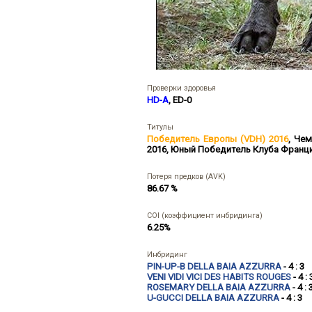
Проверки здоровья
HD-A
, ED-0
Титулы
Победитель Европы (VDH) 2016
,
Чем
2016
,
Юный Победитель Клуба Франци
Потеря предков (AVK)
86.67 %
COI (коэффициент инбридинга)
6.25%
Инбридинг
PIN-UP-B DELLA BAIA AZZURRA
- 4 : 3
VENI VIDI VICI DES HABITS ROUGES
- 4 : 
ROSEMARY DELLA BAIA AZZURRA
- 4 : 
U-GUCCI DELLA BAIA AZZURRA
- 4 : 3