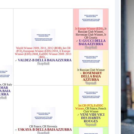
Jr Europe Winner (EDS)
,
Jr
Russian Club Winner
,
Slovenian Club Winner
,
Jr
CH Croatia
U-GUCCI DELLA
♂
BAIA AZZURRA
Голубой
World Winner 2009, 2011, 2012 (BOB)
,
Int.CH
(FCI)
,
European Winner (EDS) 2010
,
Jr Europe
Winner (EDS) 2008
,
EuDDC Winner 2009. 2011
(BIS)
, ...
VALDEZ-B DELLA BAIA AZZURRA
♂
Голубой
Jr Russian Club Winner
ROSEMARY
♀
DELLA BAIA
AZZURRA
Черный
e
,
CH Italy
LMAR
A BAIA
URRA
убой
Int.CH (FCI)
,
EuDDC
Winner
,
CH France
,
French
Club Winner
VENI VIDI VICI
♂
DES HABITS
ROUGES
Черный
CH France
,
CH Slovenia
USKAYA-B DELLA BAIA AZZURRA
♀
Голубой