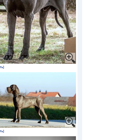
ть]
ть]