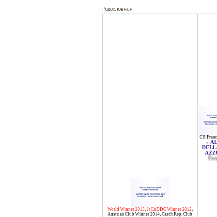
Родословная
CH Franc
A
♂
DELL
AZZ
Гол
World Winner 2013
,
Jr EuDDC Winner 2012
,
Austrian Club Winner 2014
,
Czech Rep. Club