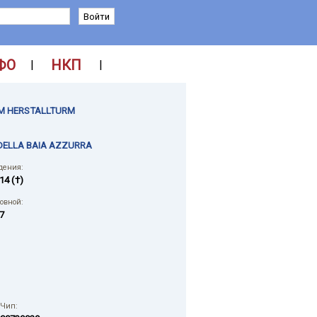
ФО
НКП
|
|
M HERSTALLTURM
DELLA BAIA AZZURRA
дения:
14 (†)
ловной:
7
 Чип: