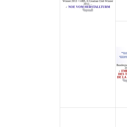
Winner 2013 + I-BIS
,
Jr Croatian Club Winner
2012
, ...
NOE VOM HERSTALLTURM
♂
Черный
Bundesju
2
EM
♀
DES 
DE LA
Че