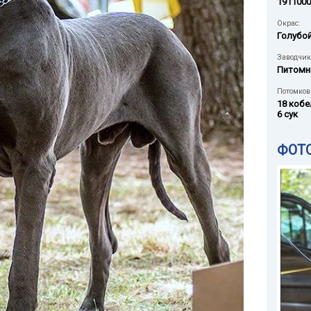
1911000
Окрас:
Голубо
Заводчик
Питомн
Потомков 
18 кобе
6 сук
ФОТ