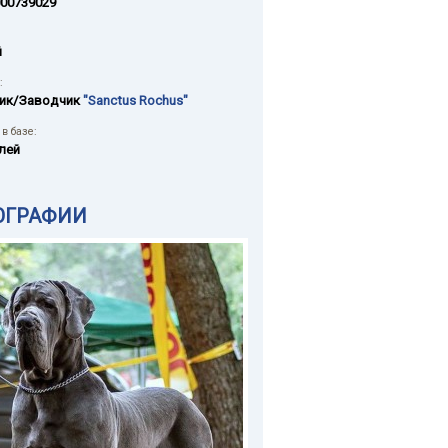
00739029
й
:
ик/Заводчик
"Sanctus Rochus"
в базе:
лей
ОГРАФИИ