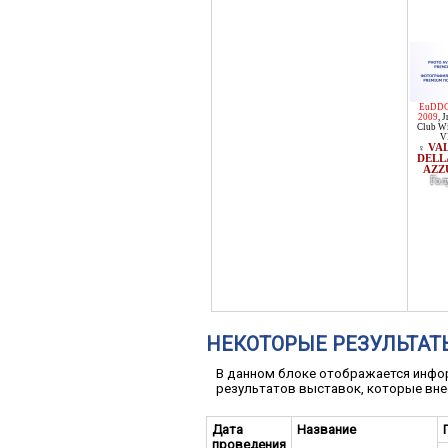
EuDDC
2009
,
J
Club W
V
VA
♀
DELL
AZZ
Гол
НЕКОТОРЫЕ РЕЗУЛЬТАТ
В данном блоке отображается инфор
результатов выставок, которые вне
Дата
Название
проведения