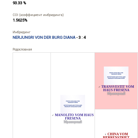
93.33 %
COI (коэффициент инбридинга)
1.5625%
Инбридинг
NERJUNGRI VON DER BURG DIANA
- 3 : 4
Родословная
TRANSVESTIT VOM
♂
HAUS FRESENA
Мраморный
MANOLITO VOM HAUS
♂
FRESENA
Мраморный
CHINA VOM
♀
HERRENSTRIET