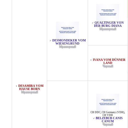
QUALTINGER VON
♂
DER BURG DIANA
Мраморный
DESMONDEKER VOM
♂
WIESENGRUND
Мраморный
IVANA VOM DÜNNER
♀
LAND
Черный
DESAMIRA VOM
♀
HAUSE BORN
Мраморный
CH DDC
,
CH Germany (VDH)
,
CH VDH
BELZEBUB CANIS
♂
CANUM
Черный