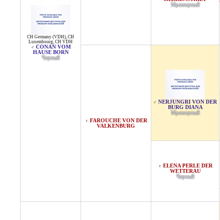
Мраморный
CH Germany (VDH)
,
CH
Luxembourg
,
CH VDH
CONAN VOM
♂
HAUSE BORN
Черный
NERJUNGRI VON DER
♂
BURG DIANA
Мраморный
FAROUCHE VON DER
♀
VALKENBURG
ELENA PERLE DER
♀
WETTERAU
Черный