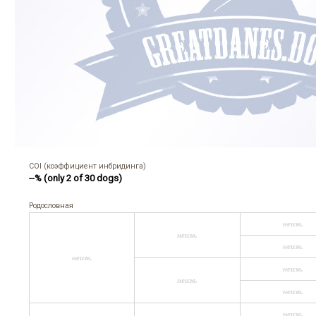
COI (коэффициент инбридинга)
--% (only 2 of 30 dogs)
Родословная
неизв.
неизв.
неизв.
неизв.
неизв.
неизв.
неизв.
неизв.