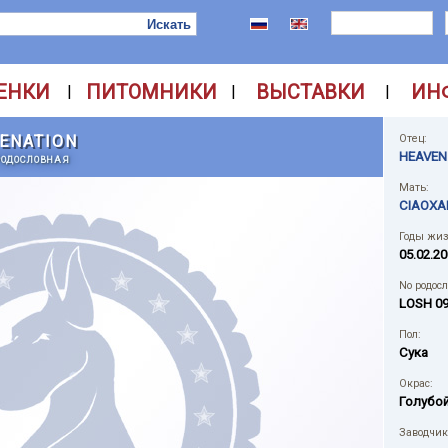
ЕНКИ
ПИТОМНИКИ
ВЫСТАВКИ
ИН
|
|
|
SENATION
Отец:
HEAVEN
РОДОСЛОВНАЯ
Мать:
CIAOXA
Годы жиз
05.02.20
No родос
LOSH 0
Пол:
Сука
Окрас:
Голубо
Заводчик