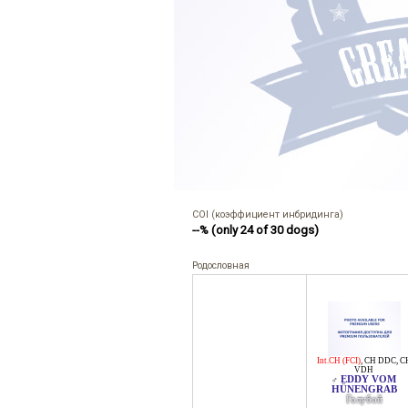
COI (коэффициент инбридинга)
--% (only 24 of 30 dogs)
Родословная
Int.CH (FCI)
,
CH DDC
,
C
VDH
EDDY VOM
♂
HÜNENGRAB
Голубой