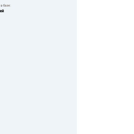
в базе:
ей