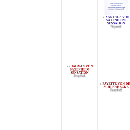
XANTHOS VON
♂
SAXENHEIM
SENSATION
Черный
CIAOXAN VON
♀
SAXENHEIM
SENSATION
Голубой
FAYETTE VON D
♀
SCHLEHHECKE
Голубой