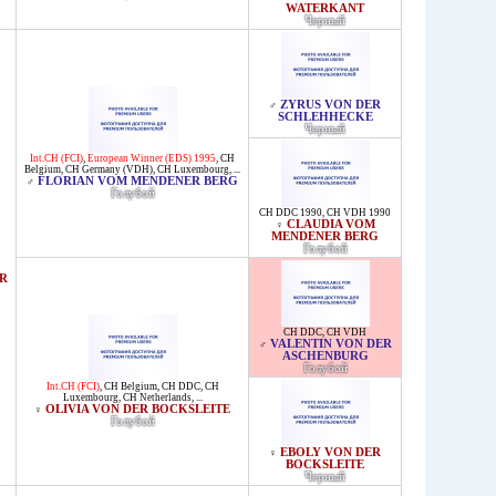
WATERKANT
Черный
ZYRUS VON DER
♂
SCHLEHHECKE
Черный
Int.CH (FCI)
,
European Winner (EDS) 1995
,
CH
Belgium
,
CH Germany (VDH)
,
CH Luxembourg
, ...
FLORIAN VOM MENDENER BERG
♂
Голубой
CH DDC 1990
,
CH VDH 1990
CLAUDIA VOM
♀
MENDENER BERG
Голубой
R
CH DDC
,
CH VDH
VALENTIN VON DER
♂
ASCHENBURG
Голубой
Int.CH (FCI)
,
CH Belgium
,
CH DDC
,
CH
Luxembourg
,
CH Netherlands
, ...
OLIVIA VON DER BOCKSLEITE
♀
Голубой
EBOLY VON DER
♀
BOCKSLEITE
Черный