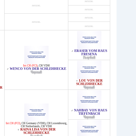
неизв.
неизв.
неизв.
неизв.
неизв.
неизв.
ERASER VOM HAUS
♂
FRESENA
Голубой
Int.CH (FCI)
,
CH VDH
WENCO VON DER SCHLEHHECKE
♂
Черный
LOU VON DER
♀
SCHLEHHECKE
Черный
ER
NAHBAY VON HAUS
♂
TIEFENBACH
Черный
Int.CH (FCI)
,
CH Germany (VDH)
,
CH Luxembourg
,
CH Netherlands
,
CH VDH
RAINA LISA VON DER
♀
SCHLEHHECKE