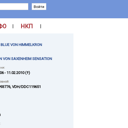
ФО
НКП
|
|
 BLUE VON HIMMELKRON
N VON SAXENHEIM SENSATION
ни:
06 - 11.02.2010 (†)
ловной:
993776, VDH/DDC119651
й
: