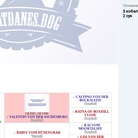
Потомков 
3 кобел
2 сук
CALYPSO VON DER
♂
BOCKSLEITE
Голубой
RATNA OF BOXHILL
♀
CH DDC
,
CH VDH
CLOSE
VALENTIN VON DER ASCHENBURG
♂
Голубой
Голубой
H
KAI VOM
♂
MOORTALSEE
Голубой
BABSY VOM HÜNENGRAB
♀
Черный
GISI VON DER
♀