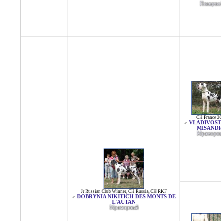
Плащево
CH France 2
VLADIVOST
♂
MISAND
Мраморн
Jr Russian Club Winner
,
CH Russia
,
CH RKF
DOBRYNIA NIKITICH DES MONTS DE
♂
L'AUTAN
Мраморный