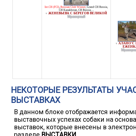
Int.CH (FCI)
,
Russian Club Winner
,
Grand CH Russia
,
CH Kazakhstan
,
CH Russia
, ...
ЖЕНЕВЬЕВА С БЕРЕГОВ ВЕЛИКОЙ
♀
Мраморный
АЛАНО'С
♀
ЕЖЕНК
Мраморн
НЕКОТОРЫЕ РЕЗУЛЬТАТЫ УЧА
ВЫСТАВКАХ
В данном блоке отображается информ
выставочных успехах собаки на основ
выставок, которые внесены в электро
разделе
ВЫСТАВКИ
.