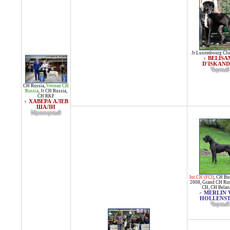
Jr Luxembourg Cl
BELISA
♀
D'ISKAN
Черный
CH Russia
,
Veteran CH
Russia
,
Jr CH Russia
,
CH RKF
ХАВЕРА АЛЕВ
♀
ШАЛИ
Мраморный
Int.CH (FCI)
,
CH Bun
2008
,
Grand CH Rus
CH
,
CH Belar
MERLIN
♂
HOLLENST
Черный