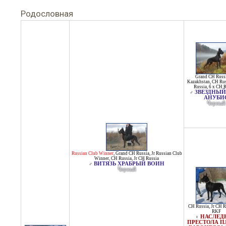
Родословная
Grand CH Russ
Kazakhstan
,
CH Rus
Russia
,
6 x CH 
ЗВЕЗДНЫЙ
♂
АНУБИ
Черный
Russian Club Winner
,
Grand CH Russia
,
Jr Russian Club
Winner
,
CH Russia
,
Jr CH Russia
ВИТЯЗЬ ХРАБРЫЙ ВОИН
♂
Черный
CH Russia
,
Jr CH R
RKF
НАСЛЕД
♀
ПРЕСТОЛА П