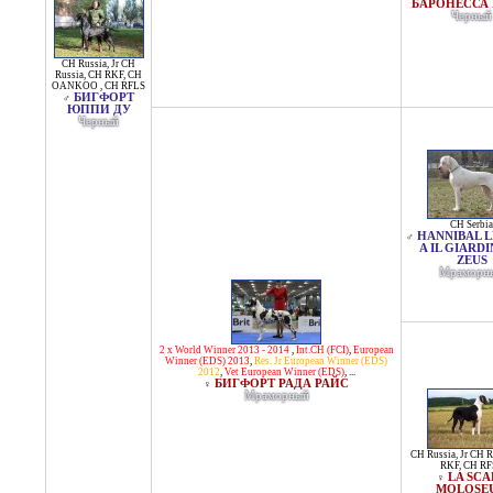
БАРОНЕССА 
Черный
CH Russia
,
Jr CH
Russia
,
CH RKF
,
CH
OANKOO
,
CH RFLS
БИГФОРТ
♂
ЮППИ ДУ
Черный
CH Serbia
HANNIBAL L
♂
A IL GIARDI
ZEUS
Мраморн
2 x World Winner 2013 - 2014
,
Int.CH (FCI)
,
European
Winner (EDS) 2013
,
Res. Jr European Winner (EDS)
2012
,
Vet European Winner (EDS)
, ...
БИГФОРТ РАДА РАЙС
♀
Мраморный
CH Russia
,
Jr CH R
RKF
,
CH RF
LA SCA
♀
MOLOSE