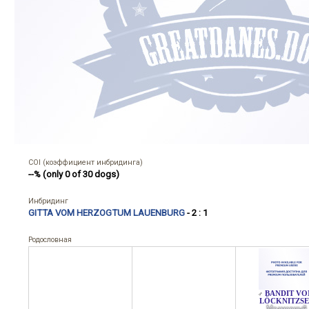
COI (коэффициент инбридинга)
--% (only 0 of 30 dogs)
Инбридинг
GITTA VOM HERZOGTUM LAUENBURG
- 2 : 1
Родословная
BANDIT V
♂
LÖCKNITZSE
Мраморный