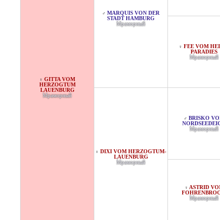
MARQUIS VON DER
♂
STADT HAMBURG
Мраморный
FEE VOM HEI
♀
PARADIES
Мраморный
GITTA VOM
♀
HERZOGTUM
LAUENBURG
Мраморный
BRISKO V
♂
NORDSEEDEI
Мраморный
DIXI VOM HERZOGTUM-
♀
LAUENBURG
Мраморный
ASTRID VO
♀
FOHRENBRO
Мраморный