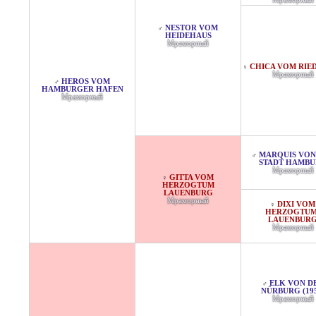
NESTOR VOM
♂
HEIDEHAUS
Мраморный
CHICA VOM RIE
♀
Мраморный
HEROS VOM
♂
HAMBURGER HAFEN
Мраморный
MARQUIS VON
♂
STADT HAMB
Мраморный
GITTA VOM
♀
HERZOGTUM
LAUENBURG
Мраморный
DIXI VOM
♀
HERZOGTUM
LAUENBUR
Мраморный
ELK VON D
♂
NÜRBURG (195
Мраморный