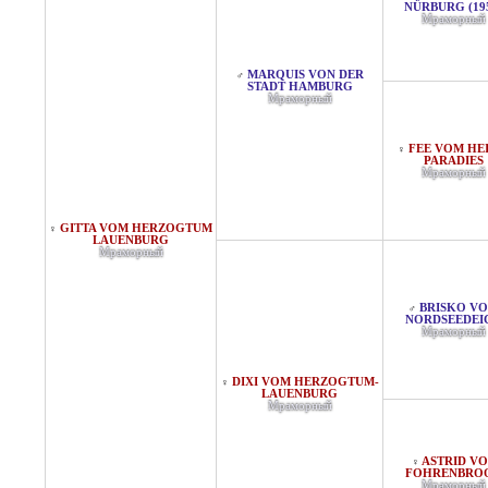
NÜRBURG (19
Мраморный
MARQUIS VON DER
♂
STADT HAMBURG
Мраморный
FEE VOM HE
♀
PARADIES
Мраморный
GITTA VOM HERZOGTUM
♀
LAUENBURG
Мраморный
BRISKO V
♂
NORDSEEDEI
Мраморный
DIXI VOM HERZOGTUM-
♀
LAUENBURG
Мраморный
ASTRID V
♀
FOHRENBRO
Мраморный