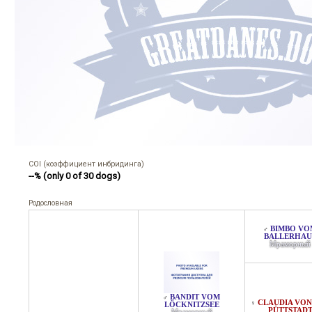
COI (коэффициент инбридинга)
--% (only 0 of 30 dogs)
Родословная
BIMBO VO
♂
BALLERHAU
Мраморный
BANDIT VOM
♂
CLAUDIA VON
♀
LÖCKNITZSEE
PÜTTSTAD