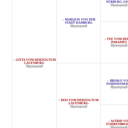
NÜRBURG (19
Мраморный
MARQUIS VON DER
♂
STADT HAMBURG
Мраморный
FEE VOM HE
♀
PARADIES
Мраморный
GITTA VOM HERZOGTUM
♀
LAUENBURG
Мраморный
BRISKO V
♂
NORDSEEDEI
Мраморный
DIXI VOM HERZOGTUM-
♀
LAUENBURG
Мраморный
ASTRID V
♀
FOHRENBRO
Мраморный