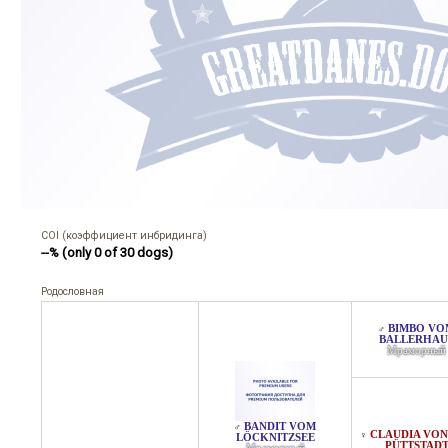
COI (коэффициент инбридинга)
--% (only 0 of 30 dogs)
Родословная
BIMBO VO
♂
BALLERHAU
Мраморный
BANDIT VOM
♂
CLAUDIA VON
♀
LÖCKNITZSEE
PÜTTSTAD