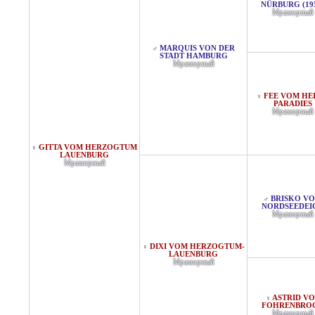
NÜRBURG (19
Мраморный
MARQUIS VON DER
♂
STADT HAMBURG
Мраморный
FEE VOM HE
♀
PARADIES
Мраморный
GITTA VOM HERZOGTUM
♀
LAUENBURG
Мраморный
BRISKO V
♂
NORDSEEDEI
Мраморный
DIXI VOM HERZOGTUM-
♀
LAUENBURG
Мраморный
ASTRID V
♀
FOHRENBRO
Мраморный