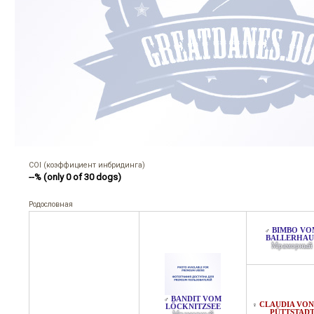
COI (коэффициент инбридинга)
--% (only 0 of 30 dogs)
Родословная
BIMBO VO
♂
BALLERHAU
Мраморный
BANDIT VOM
♂
CLAUDIA VON
♀
LÖCKNITZSEE
PÜTTSTAD