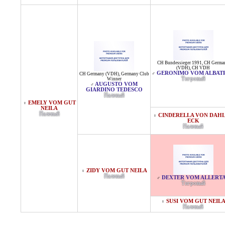
CH Bundessieger 1991
,
CH Germa
(VDH)
,
CH VDH
GERONIMO VOM ALBAT
♂
CH Germany (VDH)
,
Germany Club
Тигровый
Winner
AUGUSTO VOM
♂
GIARDINO TEDESCO
Палевый
EMELY VOM GUT
♀
NEILA
Палевый
CINDERELLA VON DAH
♀
ECK
Палевый
ZIDY VOM GUT NEILA
♀
Палевый
DEXTER VOM ALLERT
♂
Тигровый
SUSI VOM GUT NEIL
♀
Палевый