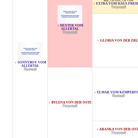
Rep.
,
CH DDC
,
CH VDH
EXTRA VOM HAUS FRES
♂
Тигровый
DEXTER VOM
♂
ALLERTAL
Тигровый
GLORIA VON DER ERL
♀
SONNYBOY VOM
♂
ALLERTAL
Палевый
ELMAR VOM KEMPERF
♂
Палевый
BYLENA VON DER OSTE
♀
Тигровый
ARANKA VON DER OS
♀
Тигровый