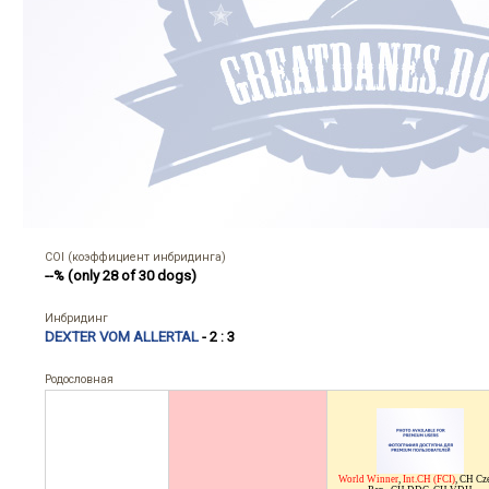
COI (коэффициент инбридинга)
--% (only 28 of 30 dogs)
Инбридинг
DEXTER VOM ALLERTAL
- 2 : 3
Родословная
World Winner
,
Int.CH (FCI)
,
CH Cz