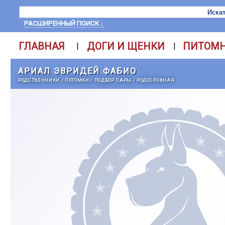
РАСШИРЕННЫЙ ПОИСК ↓
ГЛАВНАЯ
ДОГИ И ЩЕНКИ
ПИТОМ
|
|
АРИАЛ ЭВРИДЕЙ ФАБИО
РОДСТВЕННИКИ
/
ПОТОМКИ
/
ПОДБОР ПАРЫ
/
РОДОСЛОВНАЯ