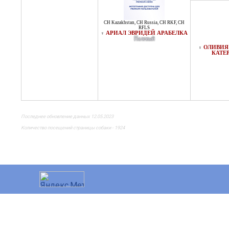
CH Kazakhstan
,
CH Russia
,
CH RKF
,
CH
RFLS
АРИАЛ ЭВРИДЕЙ АРАБЕЛКА
♀
Палевый
ОЛИВИЯ 
♀
КАТЕ
Последнее обновление данных 12.05.2023
Количество посещений страницы собаки - 1924