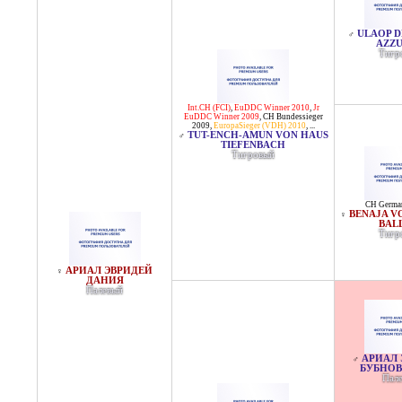
ULAOP D
♂
AZZ
Тигр
Int.CH (FCI)
,
EuDDC Winner 2010
,
Jr
EuDDC Winner 2009
,
CH Bundessieger
2009
,
EuropaSieger (VDH) 2010
, ...
TUT-ENCH-AMUN VON HAUS
♂
TIEFENBACH
Тигровый
CH Germa
BENAJA V
♀
BAL
Тигр
АРИАЛ ЭВРИДЕЙ
♀
ДАНИЯ
Палевый
АРИАЛ 
♂
БУБНОВ
Пал