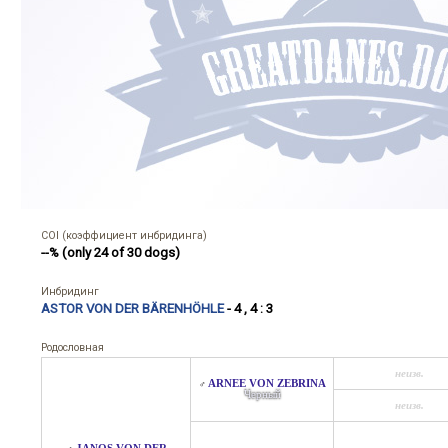
COI (коэффициент инбридинга)
--% (only 24 of 30 dogs)
Инбридинг
ASTOR VON DER BÄRENHÖHLE
- 4 , 4 : 3
Родословная
неизв.
ARNEE VON ZEBRINA
♂
Черный
неизв.