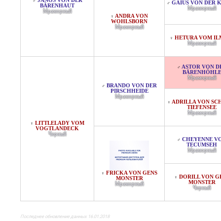
JANOS VON DER
♂
GAIUS VON DER 
♂
BÄRENHAUT
Мраморный
Мраморный
ANDRA VON
♀
WOHLSBORN
Мраморный
HETURA VOM IL
♀
Мраморный
ASTOR VON D
♂
BÄRENHÖHL
Мраморный
BRANDO VON DER
♂
PIRSCHHEIDE
Мраморный
ADRILLA VON SCHL
♀
IEFENSEE
Мраморный
LITTLELADY VOM
♀
VOGTLANDECK
Черный
CHEYENNE V
♂
TECUMSEH
Мраморный
FRICKA VON GENS
♀
DORILL VON G
♀
MONSTER
MONSTER
Мраморный
Черный
Последнее обновление данных 16.01.2018