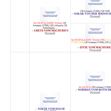
CH Germany (VDH)
,
CH VDH
OSKAR VON DER MAINSCH
♂
Палевый
Int.CH (FCI)
,
EuDDC Winner
,
CH
Germany (VDH)
,
CH Lithuania
,
CH
Netherlands
, ...
GRETA VOM MACHURIUS
♀
Палевый
Int.CH (FCI)
,
EuDDC Winner 1995
,
Euro
(VDH) 1996
,
CH Germany (VDH)
,
CH Li
...
EFFIE VOM MACHURI
♀
Тигровый
Int.CH (FCI)
,
CH Germany (VDH
NORMAN VOM ROTSCH
♂
Палевый
JOKER VOM HAUSE
♂