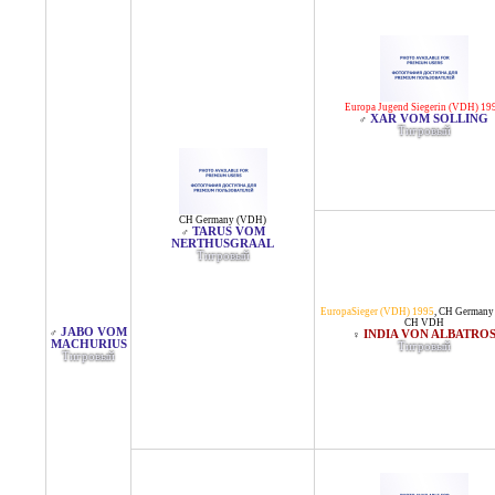
Europa Jugend Siegerin (VDH) 19
XAR VOM SOLLING
♂
Тигровый
CH Germany (VDH)
TARUS VOM
♂
NERTHUSGRAAL
Тигровый
EuropaSieger (VDH) 1995
,
CH Germany
CH VDH
JABO VOM
♂
INDIA VON ALBATRO
♀
MACHURIUS
Тигровый
Тигровый