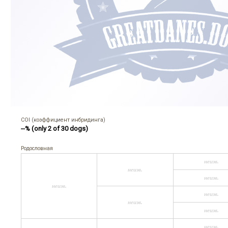
COI (коэффициент инбридинга)
--% (only 2 of 30 dogs)
Родословная
неизв.
неизв.
неизв.
неизв.
неизв.
неизв.
неизв.
неизв.