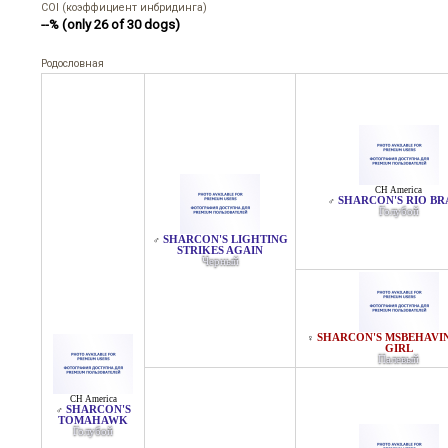
COI (коэффициент инбридинга)
--% (only 26 of 30 dogs)
Родословная
CH America
SHARCON'S RIO B
♂
Голубой
SHARCON'S LIGHTING
♂
STRIKES AGAIN
Черный
SHARCON'S MSBEHAVI
♀
GIRL
Палевый
CH America
SHARCON'S
♂
TOMAHAWK
Голубой