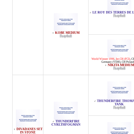
LE ROY DES TERRES DE L
♂
Голубой
KOBE MEDIUM
♀
Голубой
World Winner 1996
,
Int.CH (FCI)
,
C
Germany (VDH)
,
CH Polan
NIKITA MEDIUM
♀
Голубой
THUNDERFIRE THOMA
♂
TANK
Голубой
THUNDERFIRE
♂
CYRLTHFOGMAN
DIVADANES SET
♀
IN STONE