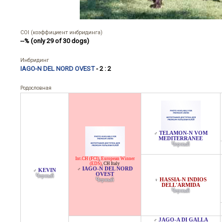
COI (коэффициент инбридинга)
--% (only 29 of 30 dogs)
Инбридинг
IAGO-N DEL NORD OVEST
- 2 : 2
Родословная
TELAMON-N VOM
♂
MEDITERRANEE
Черный
Int.CH (FCI)
,
European Winner
(EDS)
,
CH Italy
IAGO-N DEL NORD
♂
KEVIN
♂
OVEST
Черный
Черный
HASSIA-N INDIOS
♀
DELL'ARMIDA
Черный
JAGO-A DI GALLA
♂