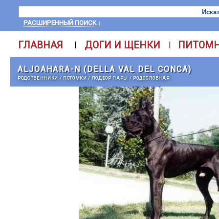
РАСШИРЕННЫЙ ПОИСК ↓
ГЛАВНАЯ
ДОГИ И ЩЕНКИ
ПИТОМ
|
|
ALJOAHARA-N (DELLA VAL DEL CONCA)
РОДСТВЕННИКИ
/
ПОТОМКИ
/
ПОДБОР ПАРЫ
/
РОДОСЛОВНАЯ