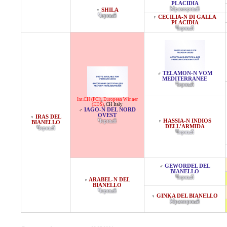
PLACIDIA
Мраморный
SHILA
♀
Черный
CECILIA-N DI GALLA
♀
PLACIDIA
Черный
TELAMON-N VOM
♂
MEDITERRANEE
Черный
Int.CH (FCI)
,
European Winner
(EDS)
,
CH Italy
IAGO-N DEL NORD
♂
OVEST
IRAS DEL
♀
Черный
HASSIA-N INDIOS
♀
BIANELLO
DELL'ARMIDA
Черный
Черный
GEWORDEL DEL
♂
BIANELLO
Черный
ARABEL-N DEL
♀
BIANELLO
Черный
GINKA DEL BIANELLO
♀
Мраморный