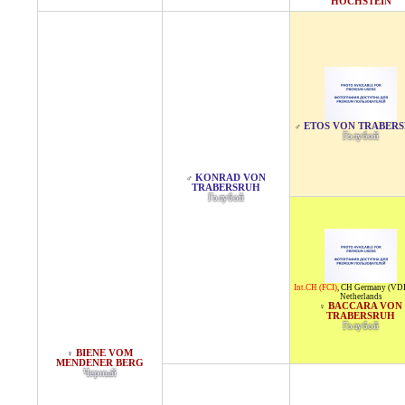
HOCHSTEIN
ETOS VON TRABER
♂
Голубой
KONRAD VON
♂
TRABERSRUH
Голубой
Int.CH (FCI)
,
CH Germany (VD
Netherlands
BACCARA VON
♀
TRABERSRUH
Голубой
BIENE VOM
♀
MENDENER BERG
Черный