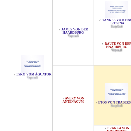
YANKEE VOM HA
♂
FRESENA
Голубой
JAMES VON DER
♂
HAARDBURG
Черный
RAUTE VON DE
♀
HAARDBURG
Черный
ESKO VOM ÄQUATOR
♂
Черный
AVERY VON
♀
ANTENACUM
ETOS VON TRABER
♂
Голубой
FRANKA VON
♀