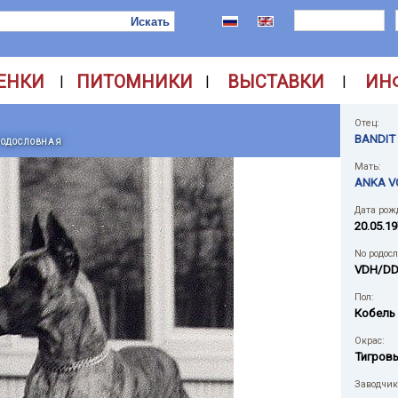
ЕНКИ
ПИТОМНИКИ
ВЫСТАВКИ
ИН
|
|
|
Отец:
BANDIT
РОДОСЛОВНАЯ
Мать:
ANKA V
Дата рож
20.05.19
No родос
VDH/DD
Пол:
Кобель
Окрас:
Тигров
Заводчик