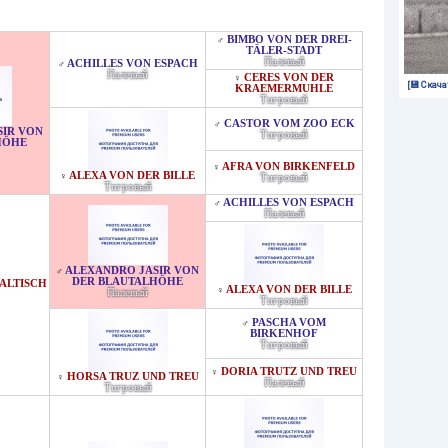
BIMBO VON DER DREI-
♂
TÄLER-STADT
Палевый
ACHILLES VON ESPACH
♂
Палевый
CERES VON DER
♀
[💾 Скача
KRAEMERMUHLE
Тигровый
CASTOR VOM ZOO ECK
♂
SIR VON
Тигровый
HÖHE
AFRA VON BIRKENFELD
♀
ALEXA VON DER BILLE
♀
Тигровый
Тигровый
ACHILLES VON ESPACH
♂
Палевый
ALEXANDRO JASIR VON
♂
DER BLAUTALHÖHE
ALTISCH
ALEXA VON DER BILLE
♀
Палевый
Тигровый
PASCHA VOM
♂
BIRKENHOF
Тигровый
DORIA TRUTZ UND TREU
♀
HORSA TRUZ UND TREU
♀
Палевый
Тигровый