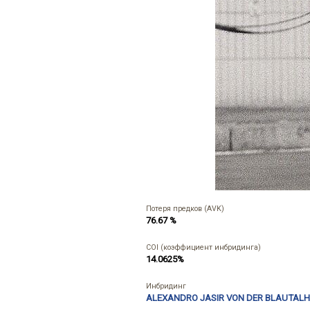
Потеря предков (AVK)
76.67 %
COI (коэффициент инбридинга)
14.0625%
Инбридинг
ALEXANDRO JASIR VON DER BLAUTAL