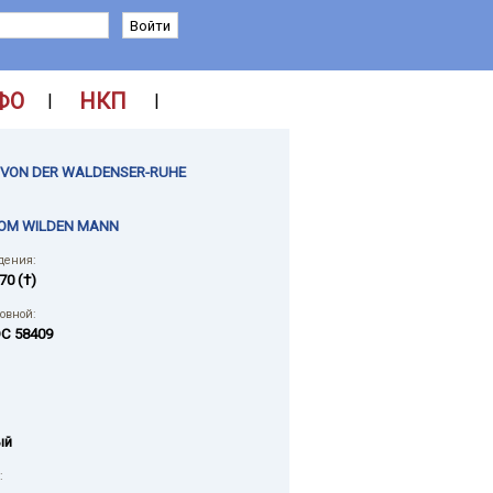
ФО
НКП
|
|
 VON DER WALDENSER-RUHE
OM WILDEN MANN
дения:
70 (†)
ловной:
C 58409
ый
: