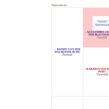
Родословная
ALEXANDRO JA
♂
DER BLAUTAL
Палевый
BANDIT VON DER
♂
WALDENSER-RUHE
Палевый
KARADJA VON B
♀
PORT
Тигровый