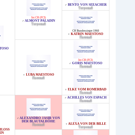
BENTO VON SEEACHER
♂
Тигровый
Int.CH (FCI)
ALMONT PALADIN
♂
Тигровый
CH Bundessieger 1960
KATRIN MAESTOSO
♀
Палевый
TOSO
Int.CH (FCI)
GORIS MAESTOSO
♂
Палевый
LUBA MAESTOSO
♀
Палевый
ELKE VOM ROMERBAD
♀
Палевый
ACHILLES VON ESPACH
♂
Палевый
ALEXANDRO JASIR VON
♂
DER BLAUTALHÖHE
ALEXA VON DER BILLE
♀
Палевый
Тигровый
LOSS R
IN