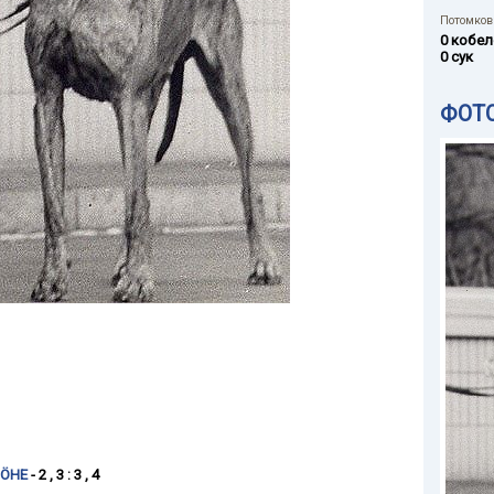
Потомков 
0 кобел
0 сук
ФОТ
HÖHE
- 2 , 3 : 3 , 4