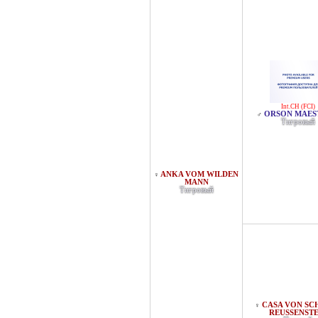
Int.CH (FCI)
ORSON MAES
♂
Тигровый
ANKA VOM WILDEN
♀
MANN
Тигровый
CASA VON SCH
♀
EUSSENSTE