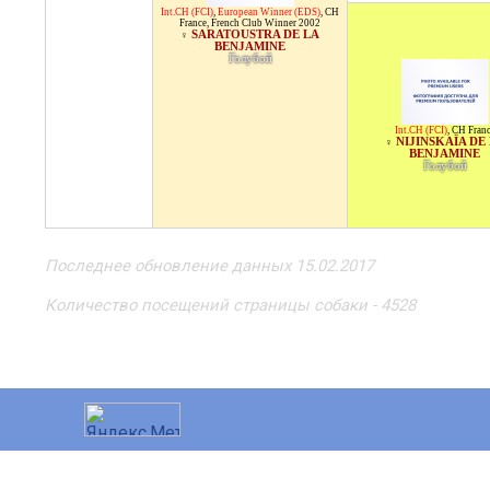
Int.CH (FCI)
,
European Winner (EDS)
,
CH
France
,
French Club Winner 2002
SARATOUSTRA DE LA
♀
BENJAMINE
Голубой
Int.CH (FCI)
,
CH Fran
NIJINSKAÏA DE
♀
BENJAMINE
Голубой
Последнее обновление данных 15.02.2017
Количество посещений страницы собаки - 4528