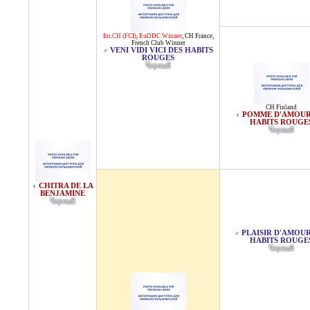
Int.CH (FCI)
,
EuDDC Winner
,
CH France
,
French Club Winner
VENI VIDI VICI DES HABITS
♂
ROUGES
Черный
CH Finland
POMME D'AMOUR
♀
HABITS ROUGE
Черный
CHITRA DE LA
♀
BENJAMINE
Черный
PLAISIR D'AMOUR
♂
HABITS ROUGE
Черный