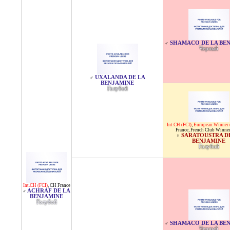
SHAMACO DE LA BE
♂
Черный
UXALANDA DE LA
♂
BENJAMINE
Голубой
Int.CH (FCI)
,
European Winner
France
,
French Club Winne
SARATOUSTRA D
♀
BENJAMINE
Голубой
Int.CH (FCI)
,
CH France
ACHRAF DE LA
♂
BENJAMINE
Голубой
SHAMACO DE LA BE
♂
Черный