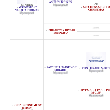
ASHLEY WILKES
CH
CH America
Мраморный
SUSCHENS SPIRIT 
♀
GRINDSTONE
♂
CHRISTMAS
NAKOTA THOMAS
Мраморный
неизв.
BROADWAY DIVA DI
♀
TOMMASO
неизв.
SATCHELL PAIGE VON
♂
VON SHRADO'S JUST
♂
SHRADO
Мраморный
Мраморный
MVP SPORT PAIGE PR
♀
M'CLIF
Мраморный
GRINDSTONE MISSY
♀
R SISSY