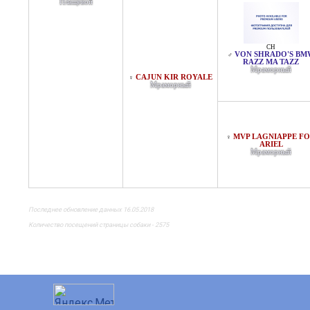
Плащевой
CH
VON SHRADO'S BM
♂
RAZZ MA TAZZ
Мраморный
CAJUN KIR ROYALE
♀
Мраморный
MVP LAGNIAPPE F
♀
ARIEL
Мраморный
Последнее обновление данных 16.05.2018
Количество посещений страницы собаки - 2575