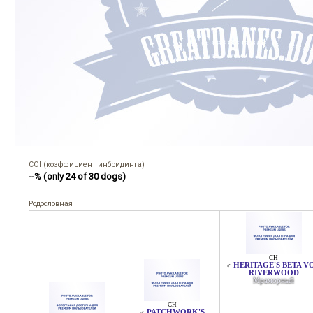
COI (коэффициент инбридинга)
--% (only 24 of 30 dogs)
Родословная
CH
HERITAGE'S BETA V
♂
RIVERWOOD
Мраморный
CH
PATCHWORK'S
♂