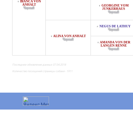
BIANCA VON
♀
ANHALT
GEORGINE VOM
♀
Черный
JUNKERHAUS
Черный
NEGUS DE LATHUY
♂
Черный
ALINA VON ANHALT
♀
Черный
AMANDA VON DER
♀
LANGEN RENNE
Черный
Последнее обновление данных 07.04.2018
Количество посещений страницы собаки - 1911