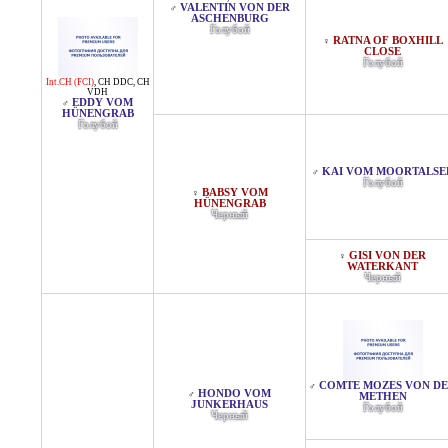
VALENTIN VON DER
♂
ASCHENBURG
Голубой
RATNA OF BOXHILL
♀
CLOSE
Голубой
Int.CH (FCI)
,
CH DDC
,
CH
VDH
EDDY VOM
♂
HÜNENGRAB
Голубой
KAI VOM MOORTALSE
♂
Голубой
BABSY VOM
♀
HÜNENGRAB
Черный
GISI VON DER
♀
WATERKANT
Черный
COMTE MOZES VON D
♂
HONDO VOM
♂
METHEN
JUNKERHAUS
Голубой
Черный