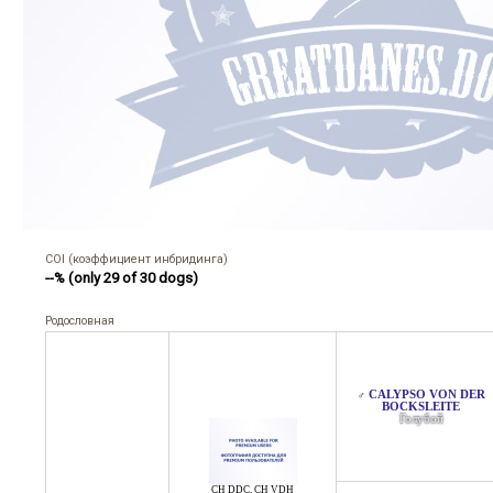
COI (коэффициент инбридинга)
--% (only 29 of 30 dogs)
Родословная
CALYPSO VON DER
♂
BOCKSLEITE
Голубой
CH DDC
,
CH VDH