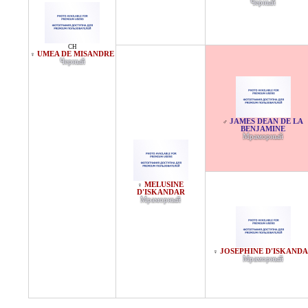
Черный
CH
UMEA DE MISANDRE
♀
Черный
JAMES DEAN DE LA
♂
BENJAMINE
Мраморный
MELUSINE
♀
D'ISKANDAR
Мраморный
JOSEPHINE D'ISKAND
♀
Мраморный