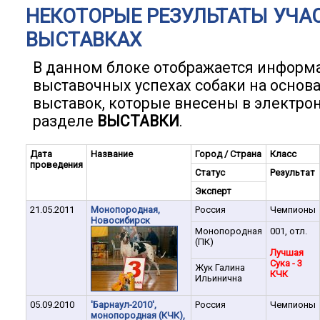
НЕКОТОРЫЕ РЕЗУЛЬТАТЫ УЧА
ВЫСТАВКАХ
В данном блоке отображается информ
выставочных успехах собаки на основ
выставок, которые внесены в электро
разделе
ВЫСТАВКИ
.
Дата
Название
Город / Страна
Класс
проведения
Статус
Результат
Эксперт
21.05.2011
Монопородная,
Россия
Чемпионы
Новосибирск
Монопородная
001, отл.
(ПК)
Лучшая
Сука - 3
Жук Галина
КЧК
Ильинична
05.09.2010
'Барнаул-2010',
Россия
Чемпионы
монопородная (КЧК),