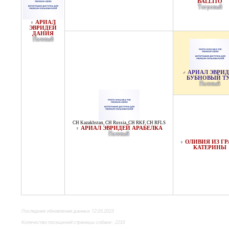
BALLITO
Тигровый
АРИАЛ
♀
ЭВРИДЕЙ
ДАНИЯ
Палевый
АРИАЛ ЭВРИ
♂
БУБНОВЫЙ Т
Палевый
CH Kazakhstan
,
CH Russia
,
CH RKF
,
CH RFLS
АРИАЛ ЭВРИДЕЙ АРАБЕЛКА
♀
Палевый
ОЛИВИЯ ИЗ ГР
♀
КАТЕРИНЫ
Последнее обновление данных 12.05.2023
Количество посещений страницы собаки - 2233