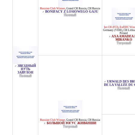
Russian Club Winner
,
Grand CH Russia
,
CH Russia
BONIFACY Z LOSIOWEGO GAJU
♂
Палевый
Int.CH (FCI)
,
EuDDC Win
Germany (VDH)
,
CH Lithu
Poland
AXA AMADEA 
♀
MIRANKO
Тигровый
ЗВЕЗДНЫЙ
♂
ПУТЬ
ЗАВУЛОН
Палевый
URWALD DES BR
♂
DE LA VALLÉE DU
Палевый
Russian Club Winner
,
Grand CH Russia
,
CH Russia
БОЛЬШОЙ ЮГУС ЖИВАНШИ
♀
Тигровый