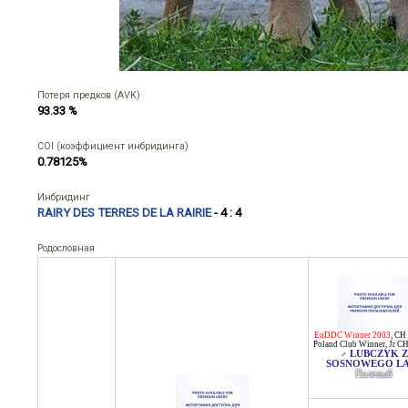
Потеря предков (AVK)
93.33 %
COI (коэффициент инбридинга)
0.78125%
Инбридинг
RAIRY DES TERRES DE LA RAIRIE
- 4 : 4
Родословная
EuDDC Winner 2003
,
CH 
Poland Club Winner
,
Jr CH
LUBCZYK Z
♂
SOSNOWEGO L
Палевый