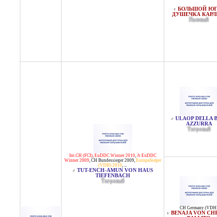
БОЛЬШОЙ Ю
♀
ДУШЕЧКА КАРЛ
Палевый
ULAOP DELLA 
♂
AZZURRA
Тигровый
Int.CH (FCI)
,
EuDDC Winner 2010
,
Jr EuDDC
Winner 2009
,
CH Bundessieger 2009
,
EuropaSieger
(VDH) 2010
, ...
TUT-ENCH-AMUN VON HAUS
♂
TIEFENBACH
Тигровый
CH Germany (VDH
BENAJA VON CH
♀