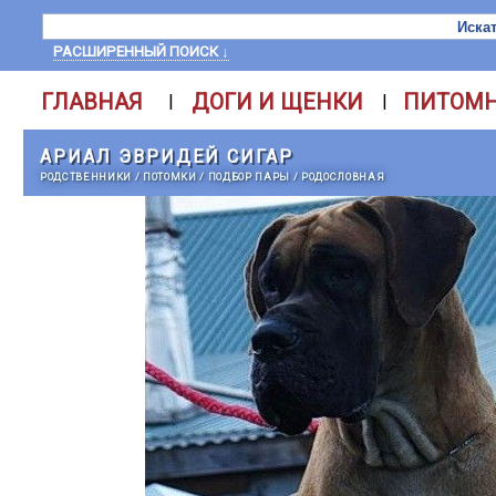
РАСШИРЕННЫЙ ПОИСК ↓
ГЛАВНАЯ
ДОГИ И ЩЕНКИ
ПИТОМ
|
|
АРИАЛ ЭВРИДЕЙ СИГАР
РОДСТВЕННИКИ
/
ПОТОМКИ
/
ПОДБОР ПАРЫ
/
РОДОСЛОВНАЯ