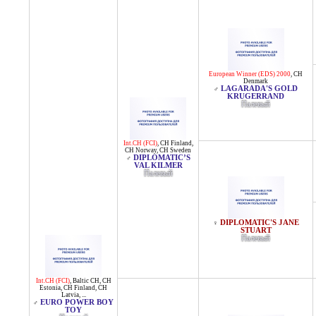
European Winner (EDS) 2000
,
CH
Denmark
LAGARADA'S GOLD
♂
KRUGERRAND
Палевый
Int.CH (FCI)
,
CH Finland
,
CH Norway
,
CH Sweden
DIPLOMATIC’S
♂
VAL KILMER
Палевый
DIPLOMATIC'S JANE
♀
STUART
Палевый
Int.CH (FCI)
,
Baltic CH
,
CH
Estonia
,
CH Finland
,
CH
Latvia
, ...
EURO POWER BOY
♂
TOY