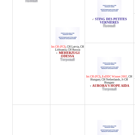
Палевый
STING DES PETITES
♂
VERNIERES
Палевый
Int.CH (FCI)
,
CH Latvia
,
CH
Lithuania
,
CH Russia
MEHERZUGI
♀
ODESSA
Тигровый
Int.CH (FCI)
,
EuDDC Winner 2002
,
CH
Hungary
,
CH Netherlands
,
Jr CH
Hungary
AURORA'S HOPE AIDA
♀
Тигровый