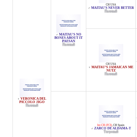
CH USA
MAITAU'S NEVER BETTER
♂
Палевый
MAITAU'S NO
♂
BONES ABOUT IT
PAESAN
Палевый
CH USA
MAITAU’S JAMAICAN ME
♀
NUTZ
Палевый
VERONICA DEL
♀
PICCOLO JIGO
Палевый
Int.CH (FCI)
,
CH Spain
ZARCO DE ALDAMA-T
♂
Тигровый