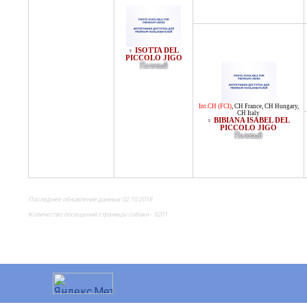
ISOTTA DEL
♀
PICCOLO JIGO
Палевый
Int.CH (FCI)
,
CH France
,
CH Hungary
,
CH Italy
BIBIANA ISABEL DEL
♀
PICCOLO JIGO
Палевый
Последнее обновление данных 02.10.2018
Количество посещений страницы собаки - 5201