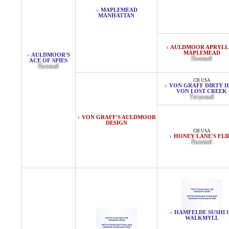
MAPLEMEAD
♂
MANHATTAN
AULDMOOR APRYLL
♀
MAPLEMEAD
AULDMOOR'S
♂
Палевый
ACE OF SPIES
Палевый
CH USA
VON GRAFF DIRTY H
♂
VON LOST CREEK
Тигровый
VON GRAFF'S AULDMOOR
♀
DESIGN
CH USA
HONEY LANE'S FLI
♀
Палевый
HAMFELDE SUSHI 
♂
WALKMYLL