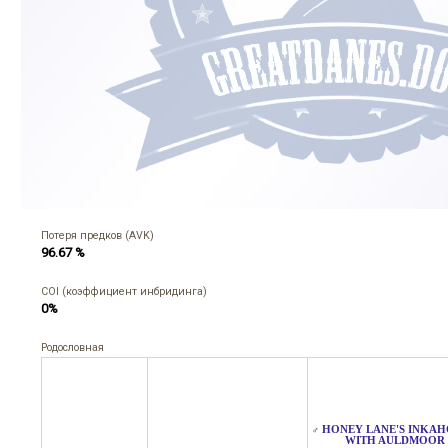
Потеря предков (AVK)
96.67 %
COI (коэффициент инбридинга)
0%
Родословная
HONEY LANE'S INKA
♂
WITH AULDMOOR