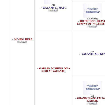
CH
WALKMYLL MAYO
♂
Палевый
CH Norway
HOTPOINT'S HEAV
♀
KNOWS OF WALKMY
Палевый
MOHOS HERA
♀
Палевый
CH
YACANTO SIR KE
♂
GARSAK WISHING ON A
♀
STAR AT YACANTO
CH
GRAND FAWNS FAUN
♀
GARSAK
Палевый