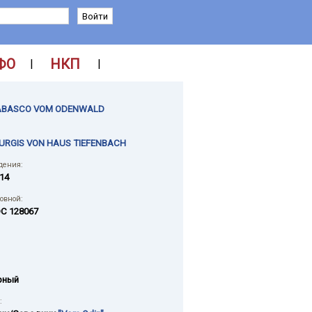
ФО
НКП
|
|
ABASCO VOM ODENWALD
URGIS VON HAUS TIEFENBACH
дения:
014
ловной:
C 128067
рный
: