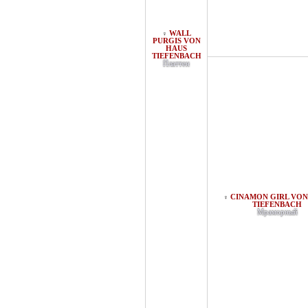
WALL
♀
PURGIS VON
HAUS
TIEFENBACH
Платтен
CINAMON GIRL VON
♀
TIEFENBACH
Мраморный