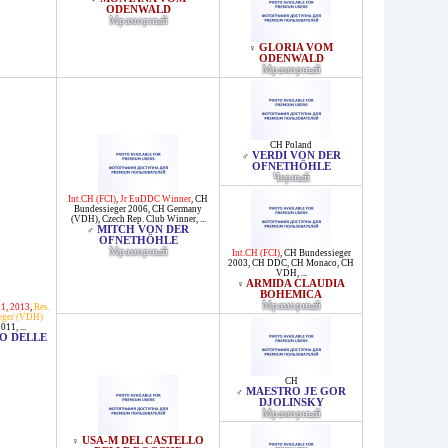
ODENWALD
Мраморный
GLORIA VOM
♀
ODENWALD
Мраморный
CH Poland
VERDI VON DER
♂
OFNETHÖHLE
Черный
Int.CH (FCI)
,
Jr EuDDC Winner
,
CH
Bundessieger 2006
,
CH Germany
(VDH)
,
Czech Rep. Club Winner
, ...
MITCH VON DER
♂
OFNETHÖHLE
Мраморный
Int.CH (FCI)
,
CH Bundessieger
2003
,
CH DDC
,
CH Monaco
,
CH
VDH
, ...
ARMIDA CLAUDIA
♀
BOHEMICA
Мраморный
1, 2013
,
Res.
eger (VDH)
2011
, ...
O DELLE
CH
MAESTRO JE GOR
♂
DJOLINSKY
Мраморный
USA-M DEL CASTELLO
♀