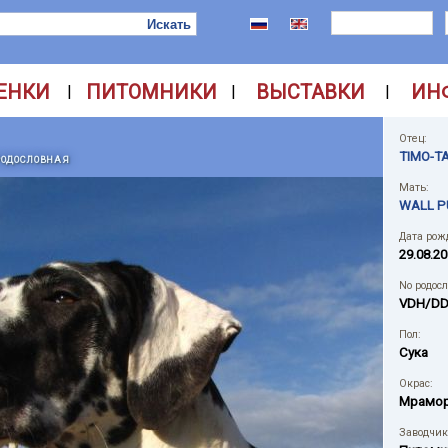
ЕНКИ
ПИТОМНИКИ
ВЫСТАВКИ
ИН
|
|
|
Отец:
TIMO-T
РОДОСЛОВНАЯ
Мать:
WALL P
Дата рож
29.08.2
No родос
VDH/DD
Пол:
Сука
Окрас:
Мрамо
Заводчик