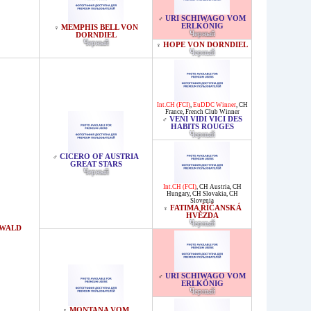
URI SCHIWAGO VOM
♂
ERLKÖNIG
MEMPHIS BELL VON
♀
Черный
DORNDIEL
Черный
HOPE VON DORNDIEL
♀
Черный
Int.CH (FCI)
,
EuDDC Winner
,
CH
France
,
French Club Winner
VENI VIDI VICI DES
♂
HABITS ROUGES
Черный
CICERO OF AUSTRIA
♂
GREAT STARS
Черный
Int.CH (FCI)
,
CH Austria
,
CH
Hungary
,
CH Slovakia
,
CH
Slovenia
FATIMA ŘÍČANSKÁ
♀
HVĚZDA
Черный
NWALD
URI SCHIWAGO VOM
♂
ERLKÖNIG
Черный
MONTANA VOM
♀