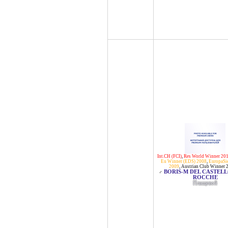
Int.CH (FCI)
,
Res World Winner 201
Eu Winner (EDS) 2008
,
EuropaSi
2009
,
Austrian Club Winner 
BORIS-M DEL CASTELL
♂
ROCCHE
Плащевой