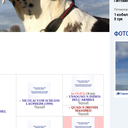
Питомн
Потомков 
1 кобел
3 сук
ФОТ
[💾 Скача
Int.CH (FCI)
,
CH Italy
UNSOGNO-N INDIOS
♂
DELL'ARMIDA
NICOLAI VOM SCHLOSS
♂
Черный
LAUPHEIM (1999)
Черный
QUAIS-N [BIONDI
♀
MASSIMO]
DIEL
Черный