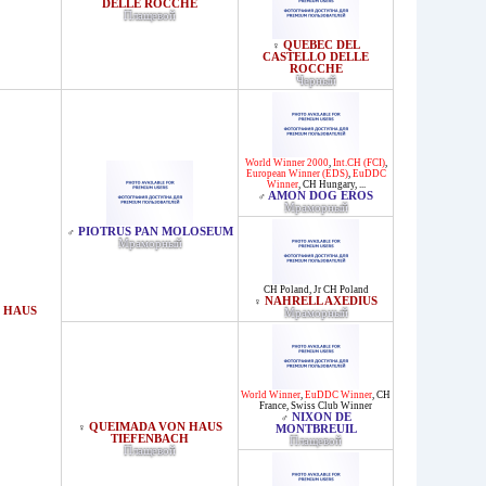
DELLE ROCCHE
Плащевой
QUEBEC DEL
♀
CASTELLO DELLE
ROCCHE
Черный
World Winner 2000
,
Int.CH (FCI)
,
European Winner (EDS)
,
EuDDC
Winner
,
CH Hungary
, ...
AMON DOG EROS
♂
Мраморный
PIOTRUS PAN MOLOSEUM
♂
Мраморный
CH Poland
,
Jr CH Poland
NAHRELL AXEDIUS
♀
 HAUS
Мраморный
World Winner
,
EuDDC Winner
,
CH
France
,
Swiss Club Winner
NIXON DE
♂
QUEIMADA VON HAUS
♀
MONTBREUIL
TIEFENBACH
Плащевой
Плащевой