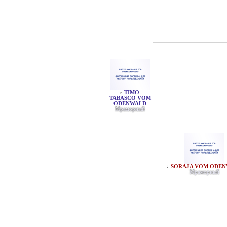
TIMO-
♂
TABASCO VOM
ODENWALD
Мраморный
SORAJA VOM ODE
♀
Мраморный