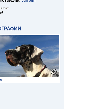
ик/Заводчик
"Vom Odin"
в базе:
ей
ОГРАФИИ
ть]