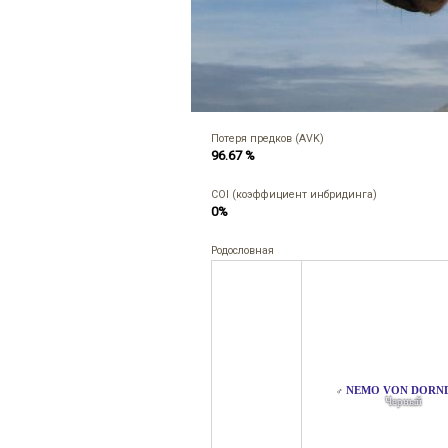
Потеря предков (AVK)
96.67 %
COI (коэффициент инбридинга)
0%
Родословная
NEMO VON DORN
♂
Черный